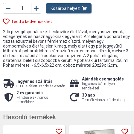
Kosárba helyez
Tedd a kedvencekhez
2db pezsgőspohár szett esküvőre életfával, menyasszonynak,
vőlegénynek és násznagyoknak egyaránt. A 2 elegáns poharat egy
tiszta ezüsttel bevont fémlemez díszíti, melyen egy
domborműves életfa jelenik meg, mely alatt egy pár jegygyűrű
látható. A poharak lábát krémszínű szatén masni díszíti, melyre 3
db textilrózsából álló csokor van rögzítve. A 2 pohár elegáns,
szaténnal bélelt díszdobozba került. A poharak űrtartalma 250 ml.
Pohár méretei - 6,5x6,5x22 cm, doboz méretei 20x29x12cm.
Ajándék csomagolás
Ingyenes szállítás
Ingyenes bármilyen
300 Lei feletti rendelés esetén
rendelésel
2 év garancia
30 nap
Minden elektromos
Termék visszaküldési jog
termékhez
Hasonló termékek