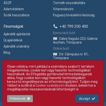
ÁSZF
Termék visszaküldés
Adatvédelem
Vitarendezés
Sütik használata
Fogyasztóvédelmi Hatóság
Finomságok
+40 799 200 400
Bemutató bolt
Ajándék ajánlatok
Calea Sagului 223, Galeria
Új ajándékok
Auchan, Timișoara
Ajándék utalvány
Online bolt
Blog
Str. Câmpului nr. 81,
Timișoara
Olyan célokra, mint például a személyre szabott tartalom
megjelenítése, cookie-kat vagy hasonló technológiákat
használunk. Az Elfogadás gombra kattintva beleegyezik
abba, hogy cookie-kon vagy hasonló technológiákon
keresztül engedélyezze az információgyűjtést. Tudjon meg
többet a sütikröl a
Cookie-szabályzat
részben, beleértve a
Copyright © giftexpress.ro | Minden jog fenntartva
megállapodás visszavonásának lehetőségét is.
giftexpress.ro a következőhöz tartozik:Fun Design SRL (CUI RO 15651694,
Com. Reg. No. J35/1813/2003).
giftexpress.ro sütiket használ. A feltüntetett árak az ÁFA-t tartalmazzák
Accept
Preferenciák