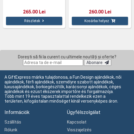
265.00 Lei
260.00 Lei
Részletek
Kosárba helyez
Dorești să fii la curent cu ultimele noutăți și oferte?
Abonare
A GiftExpress márka tulajdonosa, a Fun Design ajándékok, női
ajándékok, férfi ajándékok, személyre szabott ajándékok,
luxusajándékok, borkiegészítők, karácsonyi ajándékok, céges
ajándékok és ezüst ékszerek importőre és forgalmazója.
Több mint 19 éves tapasztalattal rendelkezik ezen a
területen, kifogástalan minőséget kínál versenyképes áron.
Információk
Ügyfélszolgálat
Szállítás
Kapcsolat
Rólunk
Visszajelzés