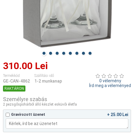
310.00 Lei
Termékkód
Szállítási idő
0 vélemény
GE-CAN-4862
1-2 munkanap
Írd meg a véleményed
RAKTÁRON
Személyre szabás
2 pezsgőspohárból álló készlet esküvői életfa
+ 25.00 Lei
Gravírozott üzenet