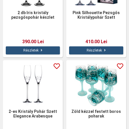
2 db Iris kristály
Pink Silhouette Pezsgős
pezsgőspohár készlet
Kristálypohár Szett
390.00 Lei
410.00 Lei
Részletek
Részletek
2-es Kristály Pohár Szett
Zöld kézzel festett boros
Elegance Arabesque
poharak