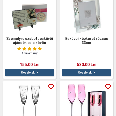
Személyre szabott esküvői
Esküvői képkeret rózsás
ajándék pala kövön
33cm
1 vélemény
155.00 Lei
580.00 Lei
Részletek
Részletek