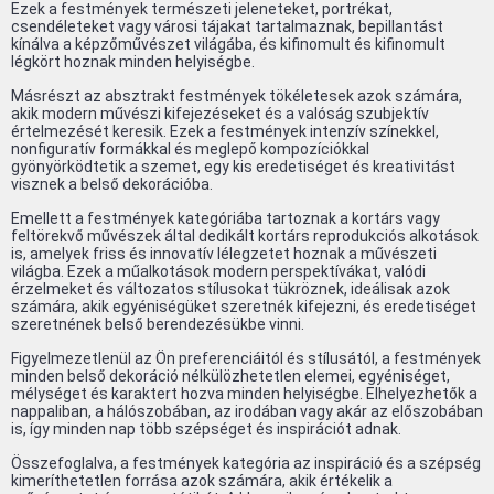
Ezek a festmények természeti jeleneteket, portrékat,
csendéleteket vagy városi tájakat tartalmaznak, bepillantást
kínálva a képzőművészet világába, és kifinomult és kifinomult
légkört hoznak minden helyiségbe.
Másrészt az absztrakt festmények tökéletesek azok számára,
akik modern művészi kifejezéseket és a valóság szubjektív
értelmezését keresik. Ezek a festmények intenzív színekkel,
nonfiguratív formákkal és meglepő kompozíciókkal
gyönyörködtetik a szemet, egy kis eredetiséget és kreativitást
visznek a belső dekorációba.
Emellett a festmények kategóriába tartoznak a kortárs vagy
feltörekvő művészek által dedikált kortárs reprodukciós alkotások
is, amelyek friss és innovatív lélegzetet hoznak a művészeti
világba. Ezek a műalkotások modern perspektívákat, valódi
érzelmeket és változatos stílusokat tükröznek, ideálisak azok
számára, akik egyéniségüket szeretnék kifejezni, és eredetiséget
szeretnének belső berendezésükbe vinni.
Figyelmezetlenül az Ön preferenciáitól és stílusától, a festmények
minden belső dekoráció nélkülözhetetlen elemei, egyéniséget,
mélységet és karaktert hozva minden helyiségbe. Elhelyezhetők a
nappaliban, a hálószobában, az irodában vagy akár az előszobában
is, így minden nap több szépséget és inspirációt adnak.
Összefoglalva, a festmények kategória az inspiráció és a szépség
kimeríthetetlen forrása azok számára, akik értékelik a