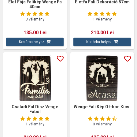
Élet Fája Falikép Wenge Fa
Életfa Fali Dekoráció 57cm
40cm
3 vélemény
1 vélemény
135.00 Lei
210.00 Lei
Kosárba helyez
Kosárba helyez
Csaladi Fal Disz Venge
Wenge Fali Kép Otthon Kicsi
Fából
1 vélemény
3 vélemény