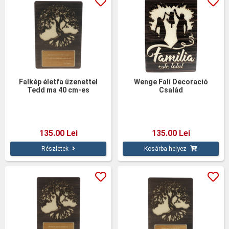
Falkép életfa üzenettel
Wenge Fali Decoració
Tedd ma 40 cm-es
Család
135.00 Lei
135.00 Lei
Részletek
Kosárba helyez