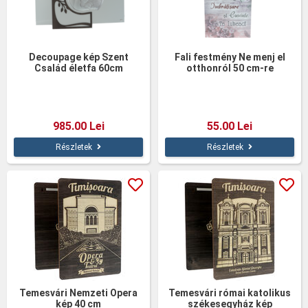
Decoupage kép Szent
Fali festmény Ne menj el
Család életfa 60cm
otthonról 50 cm-re
985.00 Lei
55.00 Lei
Részletek
Részletek
Temesvári Nemzeti Opera
Temesvári római katolikus
kép 40 cm
székesegyház kép