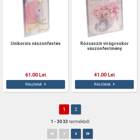
Unikornis vászonfestés
Rózsaszín virágcsokor
vászonfestmény
61.00 Lei
41.00 Lei
Részletek
Részletek
1
2
1 - 30
33
termékből