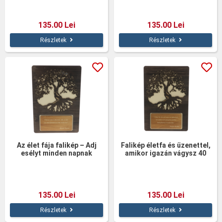
135.00 Lei
135.00 Lei
Részletek
Részletek
Az élet fája falikép – Adj
Falikép életfa és üzenettel,
esélyt minden napnak
amikor igazán vágysz 40
üzenettel – 40 cm
cm-es
135.00 Lei
135.00 Lei
Részletek
Részletek