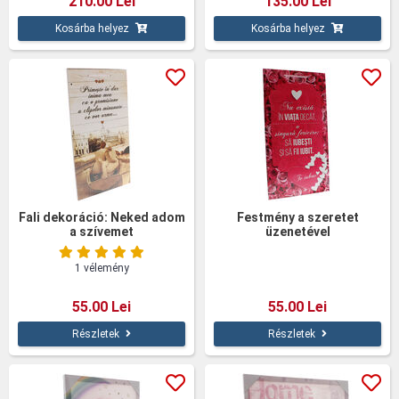
210.00 Lei
135.00 Lei
Kosárba helyez
Kosárba helyez
Fali dekoráció: Neked adom
Festmény a szeretet
a szívemet
üzenetével
1 vélemény
55.00 Lei
55.00 Lei
Részletek
Részletek