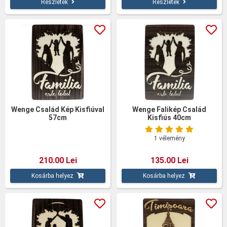
Részletek
Részletek
Wenge Család Kép Kisfiúval
Wenge Falikép Család
57cm
Kisfiús 40cm
1 vélemény
210.00 Lei
135.00 Lei
Kosárba helyez
Kosárba helyez