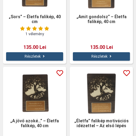
„Sors” – Életfa falikép, 40
„Amit gondolsz” – Életfa
cm
falikép, 40 cm
1 vélemény
135.00 Lei
135.00 Lei
Részletek
Részletek
„A jövő azoké…” – Életfa
„Életfa” falikép motivációs
falikép, 40 cm
idézettel – Az első lépés