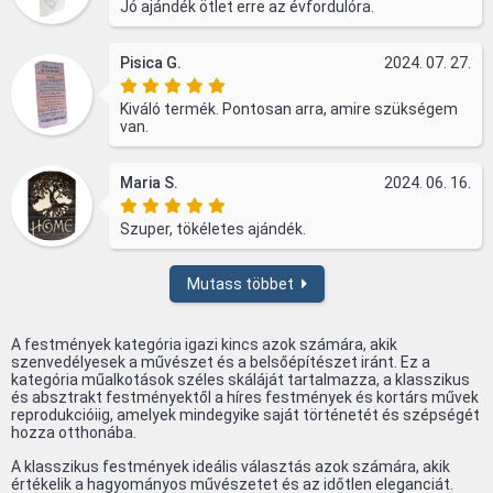
Jó ajándék ötlet erre az évfordulóra.
Pisica G.
2024. 07. 27.
Kiváló termék. Pontosan arra, amire szükségem
van.
Maria S.
2024. 06. 16.
Szuper, tökéletes ajándék.
Mutass többet
A festmények kategória igazi kincs azok számára, akik
szenvedélyesek a művészet és a belsőépítészet iránt. Ez a
kategória műalkotások széles skáláját tartalmazza, a klasszikus
és absztrakt festményektől a híres festmények és kortárs művek
reprodukcióiig, amelyek mindegyike saját történetét és szépségét
hozza otthonába.
A klasszikus festmények ideális választás azok számára, akik
értékelik a hagyományos művészetet és az időtlen eleganciát.