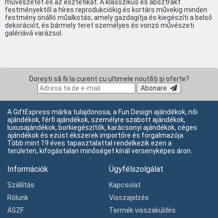
művészetet és az esztétikát. A klasszikus és absztrakt
festményektől a híres reprodukciókig és kortárs művekig minden
festmény önálló műalkotás, amely gazdagítja és kiegészíti a belső
dekorációt, és bármely teret személyes és vonzó művészeti
galériává varázsol.
Dorești să fii la curent cu ultimele noutăți și oferte?
Abonare
A GiftExpress márka tulajdonosa, a Fun Design ajándékok, női
ajándékok, férfi ajándékok, személyre szabott ajándékok,
luxusajándékok, borkiegészítők, karácsonyi ajándékok, céges
ajándékok és ezüst ékszerek importőre és forgalmazója.
Több mint 19 éves tapasztalattal rendelkezik ezen a
területen, kifogástalan minőséget kínál versenyképes áron.
Információk
Ügyfélszolgálat
Szállítás
Kapcsolat
Rólunk
Visszajelzés
ÁSZF
Termék visszaküldés