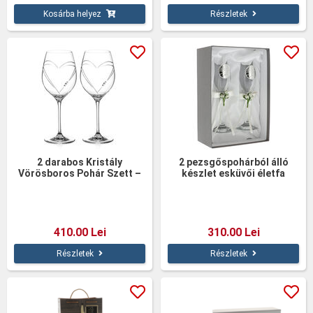
Kosárba helyez
Részletek
2 darabos Kristály
2 pezsgőspohárból álló
Vörösboros Pohár Szett –
készlet esküvői életfa
Diamante Szív 470 ml
410.00 Lei
310.00 Lei
Részletek
Részletek