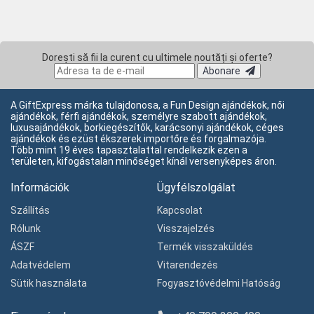
Dorești să fii la curent cu ultimele noutăți și oferte?
Abonare
A GiftExpress márka tulajdonosa, a Fun Design ajándékok, női
ajándékok, férfi ajándékok, személyre szabott ajándékok,
luxusajándékok, borkiegészítők, karácsonyi ajándékok, céges
ajándékok és ezüst ékszerek importőre és forgalmazója.
Több mint 19 éves tapasztalattal rendelkezik ezen a
területen, kifogástalan minőséget kínál versenyképes áron.
Információk
Ügyfélszolgálat
Szállítás
Kapcsolat
Rólunk
Visszajelzés
ÁSZF
Termék visszaküldés
Adatvédelem
Vitarendezés
Sütik használata
Fogyasztóvédelmi Hatóság