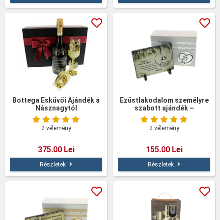
Bottega Esküvői Ajándék a
Ezüstlakodalom személyre
Násznagytól
szabott ajándék –
Természetes kövön
2 vélemény
2 vélemény
375.00 Lei
155.00 Lei
Részletek
Részletek