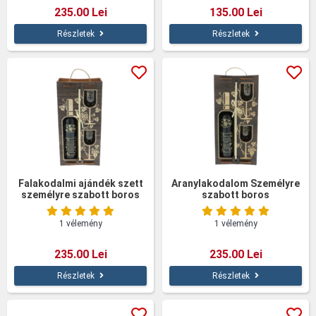
235.00 Lei
135.00 Lei
Részletek
Részletek
Falakodalmi ajándék szett
Aranylakodalom Személyre
személyre szabott boros
szabott boros
pohárral, fadobozban
ajándékkészlet poharakkal,
fadobozban
1 vélemény
1 vélemény
235.00 Lei
235.00 Lei
Részletek
Részletek