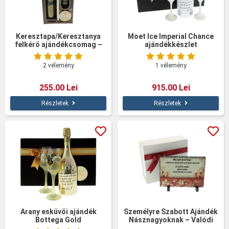
Keresztapa/Keresztanya
Moet Ice Imperial Chance
felkérő ajándékcsomag –
ajándékkészlet
Személyre szabott
borosüveg poharakkal
2 vélemény
1 vélemény
255.00 Lei
915.00 Lei
Részletek
Részletek
Arany esküvői ajándék
Személyre Szabott Ajándék
Bottega Gold
Násznagyoknak – Valódi
Pala Kő Tábla 14×19 cm