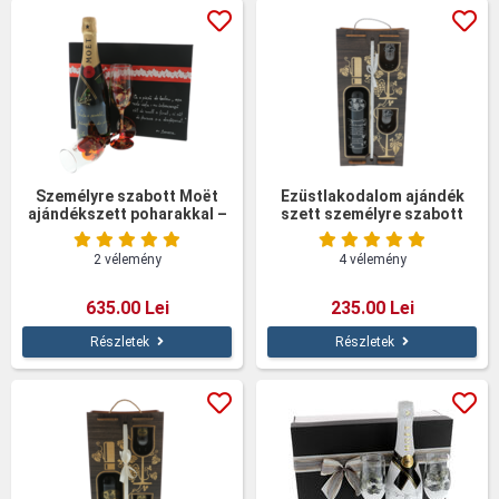
Személyre szabott Moët
Ezüstlakodalom ajándék
ajándékszett poharakkal –
szett személyre szabott
Az élet
bor és poharakkal
fadobozban
2 vélemény
4 vélemény
635.00 Lei
235.00 Lei
Részletek
Részletek