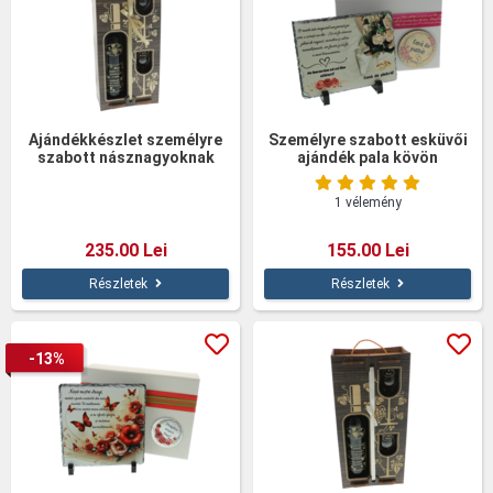
Ajándékkészlet személyre
Személyre szabott esküvői
szabott násznagyoknak
ajándék pala kövön
poharakkal
1 vélemény
235.00 Lei
155.00 Lei
Részletek
Részletek
-13%