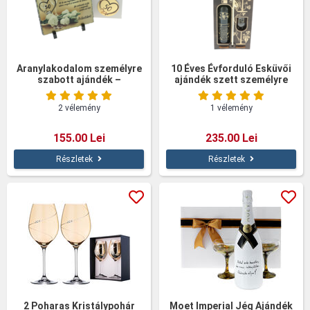
Aranylakodalom személyre
10 Éves Évforduló Esküvői
szabott ajándék –
ajándék szett személyre
Természetes kőből
szabott borból pohárral,
fadobozban
2 vélemény
1 vélemény
155.00 Lei
235.00 Lei
Részletek
Részletek
2 Poharas Kristálypohár
Moet Imperial Jég Ajándék