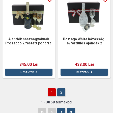
Ajándék násznagyoknak
Bottega White házassági
Prosecco 2 festett pohárral
évfordulós ajándék 2
pohárral
345.00 Lei
438.00 Lei
Részletek
Részletek
1
2
1 - 30
59
termékből