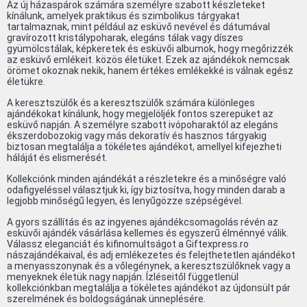
Az új házaspárok számára személyre szabott készleteket
kínálunk, amelyek praktikus és szimbolikus tárgyakat
tartalmaznak, mint például az esküvő nevével és dátumával
gravírozott kristálypoharak, elegáns tálak vagy díszes
gyümölcstálak, képkeretek és esküvői albumok, hogy megőrizzék
az esküvő emlékeit. közös életüket. Ezek az ajándékok nemcsak
örömet okoznak nekik, hanem értékes emlékekké is válnak egész
életükre.
A keresztszülők és a keresztszülők számára különleges
ajándékokat kínálunk, hogy megjelöljék fontos szerepüket az
esküvő napján. A személyre szabott ivópoharaktól az elegáns
ékszerdobozokig vagy más dekoratív és hasznos tárgyakig
biztosan megtalálja a tökéletes ajándékot, amellyel kifejezheti
háláját és elismerését.
Kollekciónk minden ajándékát a részletekre és a minőségre való
odafigyeléssel választjuk ki, így biztosítva, hogy minden darab a
legjobb minőségű legyen, és lenyűgözze szépségével.
A gyors szállítás és az ingyenes ajándékcsomagolás révén az
esküvői ajándék vásárlása kellemes és egyszerű élménnyé válik.
Válassz eleganciát és kifinomultságot a Giftexpress.ro
nászajándékaival, és adj emlékezetes és felejthetetlen ajándékot
a menyasszonynak és a vőlegénynek, a keresztszülőknek vagy a
menyeknek életük nagy napján. Ízléseitől függetlenül
kollekciónkban megtalálja a tökéletes ajándékot az újdonsült pár
szerelmének és boldogságának ünneplésére.