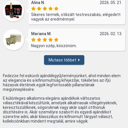
Alina N.
2026. 05. 21.
Sikeres termék, stilizált testreszabás, elégedett
vagyok az eredménnyel.
Mariana M.
2026. 02. 13.
Nagyon szép, köszönöm.
Mutass többet
Fedezze fel esküvői ajándékgyűjteményünket, ahol minden elem
az elegancia és a kifinomultság kifejezője, tökéletes az ifjú
házasok életének egyik legfontosabb pillanatának
megünneplésére.
E különleges alkalomra elegáns ajándékok változatos
választékával készültünk, amelyek alkalmasak vőlegényeknek,
keresztszülőknek, sógoroknak vagy akár saját otthonuk
díszítésére is. Akár személyre szabott és egyedi ajándékot
szeretne adni, akár klasszikus és kifinomult tárgyat választ,
kollekciónkban mindent megtalál, amire vágyik.