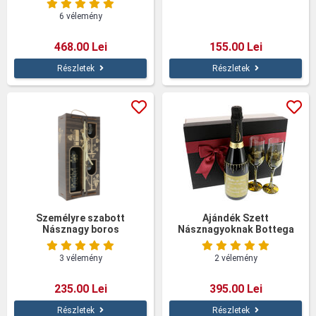
6 vélemény
468.00 Lei
155.00 Lei
Részletek
Részletek
Személyre szabott
Ajándék Szett
Násznagy boros
Násznagyoknak Bottega
ajándékkészlet poharakkal,
fadobozban
3 vélemény
2 vélemény
235.00 Lei
395.00 Lei
Részletek
Részletek