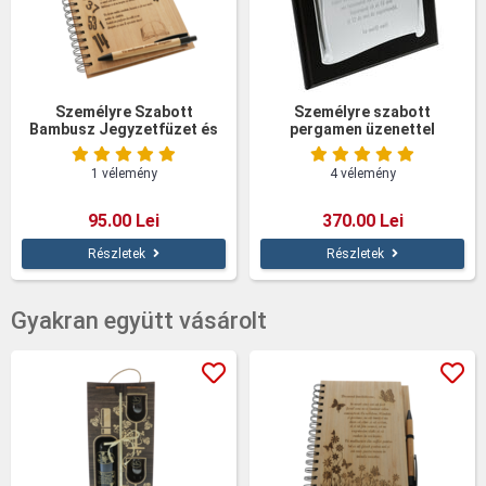
Személyre Szabott
Személyre szabott
Bambusz Jegyzetfüzet és
pergamen üzenettel
Toll Osztályfőnöknek –
Gravírozott Ajándék
1 vélemény
4 vélemény
95.00 Lei
370.00 Lei
Részletek
Részletek
Gyakran együtt vásárolt