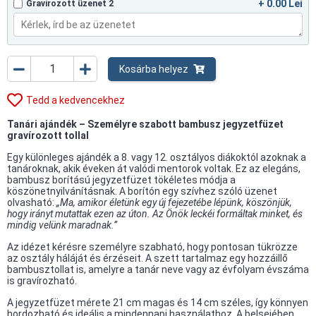
+ 0.00 Lei
Gravírozott üzenet 2
Kosárba helyez
Tedd a kedvencekhez
Tanári ajándék – Személyre szabott bambusz jegyzetfüzet
gravírozott tollal
Egy különleges ajándék a 8. vagy 12. osztályos diákoktól azoknak a
tanároknak, akik éveken át valódi mentorok voltak. Ez az elegáns,
bambusz borítású jegyzetfüzet tökéletes módja a
köszönetnyilvánításnak. A borítón egy szívhez szóló üzenet
olvasható:
„Ma, amikor életünk egy új fejezetébe lépünk, köszönjük,
hogy irányt mutattak ezen az úton. Az Önök leckéi formáltak minket, és
mindig velünk maradnak.”
Az idézet kérésre személyre szabható, hogy pontosan tükrözze
az osztály háláját és érzéseit. A szett tartalmaz egy hozzáillő
bambusztollat is, amelyre a tanár neve vagy az évfolyam évszáma
is gravírozható.
A jegyzetfüzet mérete 21 cm magas és 14 cm széles, így könnyen
hordozható és ideális a mindennapi használathoz. A belsejében