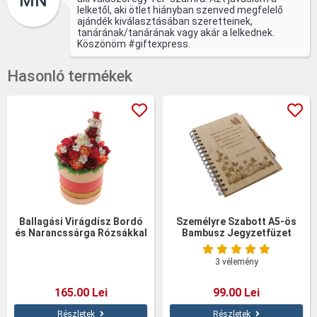
MN
lelketől, aki ötlet hiányban szenved megfelelő
ajándék kiválasztásában szeretteinek,
tanárának/tanárának vagy akár a lelkednek.
Köszönöm #giftexpress.
Hasonló termékek
Ballagási Virágdísz Bordó
Személyre Szabott A5-ös
és Narancssárga Rózsákkal
Bambusz Jegyzetfüzet
Tollal
3 vélemény
165.00 Lei
99.00 Lei
Részletek
Részletek