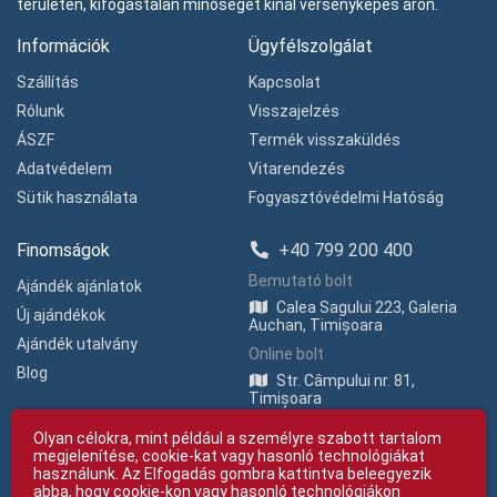
területen, kifogástalan minőséget kínál versenyképes áron.
Információk
Ügyfélszolgálat
Szállítás
Kapcsolat
Rólunk
Visszajelzés
ÁSZF
Termék visszaküldés
Adatvédelem
Vitarendezés
Sütik használata
Fogyasztóvédelmi Hatóság
Finomságok
+40 799 200 400
Bemutató bolt
Ajándék ajánlatok
Calea Sagului 223, Galeria
Új ajándékok
Auchan, Timișoara
Ajándék utalvány
Online bolt
Blog
Str. Câmpului nr. 81,
Timișoara
Olyan célokra, mint például a személyre szabott tartalom
megjelenítése, cookie-kat vagy hasonló technológiákat
használunk. Az Elfogadás gombra kattintva beleegyezik
abba, hogy cookie-kon vagy hasonló technológiákon