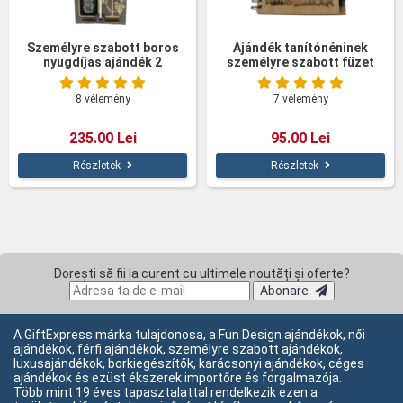
Személyre szabott boros
Ajándék tanítónéninek
nyugdíjas ajándék 2
személyre szabott füzet
pohárral
bambusz tollal
8 vélemény
7 vélemény
235.00 Lei
95.00 Lei
Részletek
Részletek
Dorești să fii la curent cu ultimele noutăți și oferte?
Abonare
A GiftExpress márka tulajdonosa, a Fun Design ajándékok, női
ajándékok, férfi ajándékok, személyre szabott ajándékok,
luxusajándékok, borkiegészítők, karácsonyi ajándékok, céges
ajándékok és ezüst ékszerek importőre és forgalmazója.
Több mint 19 éves tapasztalattal rendelkezik ezen a