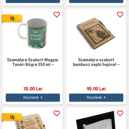
Új
Személyre Szabott Magyar
Személyre szabott
Tanári Bögre 350 ml –
bambusz napló hajóval –
Vicces Kerámia Bögre
„Írd meg a saját történeted”
35.00 Lei
95.00 Lei
Részletek
Részletek
Új