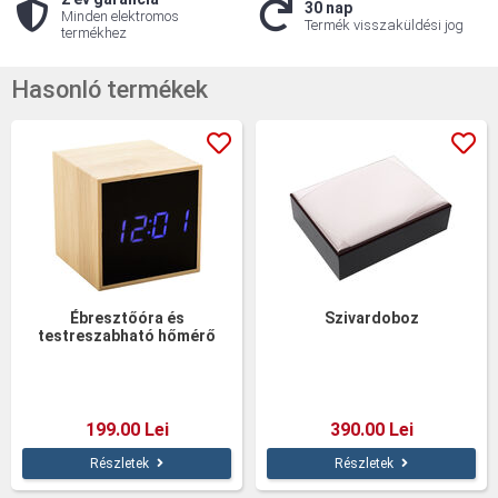
30 nap
Minden elektromos
Termék visszaküldési jog
termékhez
Hasonló termékek
Ébresztőóra és
Szivardoboz
testreszabható hőmérő
LED kijelzővel
199.00 Lei
390.00 Lei
Részletek
Részletek