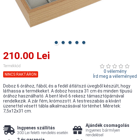
210.00 Lei
Termékkód
0 vélemény
NINCS RAKTÁRON
Írd meg a véleményed
Doboz 6 órához, fából, és a fedél átlátszó üvegből készült, hogy
láthassa a termékeket. A doboz hossza 31 cm és minden típusú
órához használható. A bent lévő 6 rekesz támasztópárnával
rendelkezik. A zár fém, krómozott. A testreszabás a kívánt
üzenettel vésett tábla alkalmazásával történhet. Méretek:
7,5x12x31 cm.
Ajándék csomagolás
Ingyenes szállítás
Ingyenes bármilyen
300 Lei feletti rendelés esetén
rendelésel
2 év garancia