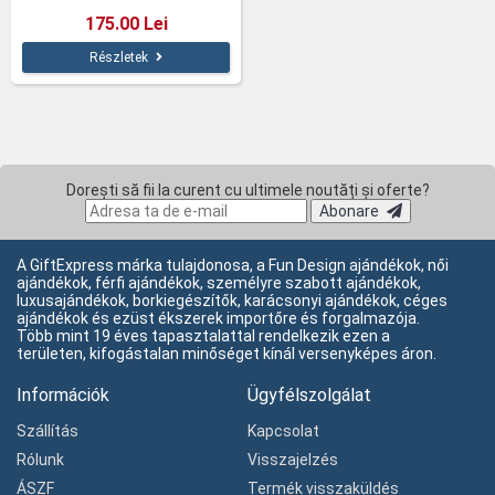
175.00 Lei
Részletek
Dorești să fii la curent cu ultimele noutăți și oferte?
Abonare
A GiftExpress márka tulajdonosa, a Fun Design ajándékok, női
ajándékok, férfi ajándékok, személyre szabott ajándékok,
luxusajándékok, borkiegészítők, karácsonyi ajándékok, céges
ajándékok és ezüst ékszerek importőre és forgalmazója.
Több mint 19 éves tapasztalattal rendelkezik ezen a
területen, kifogástalan minőséget kínál versenyképes áron.
Információk
Ügyfélszolgálat
Szállítás
Kapcsolat
Rólunk
Visszajelzés
ÁSZF
Termék visszaküldés