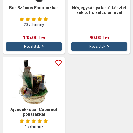
Bor Számos Fadobozban
Névjegykártyatartó készlet
kék töltő kulcstartóval
20 vélemény
145.00 Lei
90.00 Lei
Részletek
Részletek
Ajándékkosár Cabernet
poharakkal
1 vélemény