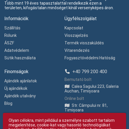
Több mint 19 éves tapasztalattal rendelkezik ezen a
területen, kifogástalan minőséget kínál versenyképes áron.
Információk
Ügyfélszolgálat
Szállítás
Kapcsolat
Rólunk
Visszajelzés
ÁSZF
Termék visszaküldés
Adatvédelem
Vitarendezés
Sütik használata
Fogyasztóvédelmi Hatóság
Finomságok
+40 799 200 400
Bemutató bolt
Ajándék ajánlatok
Calea Sagului 223, Galeria
Új ajándékok
Auchan, Timișoara
Ajándék utalvány
Online bolt
Blog
Str. Câmpului nr. 81,
Timișoara
Olyan célokra, mint például a személyre szabott tartalom
megjelenítése, cookie-kat vagy hasonló technológiákat