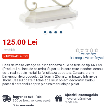
125.00 Lei
Termékkód
0 vélemény
NINCS RAKTÁRON
Írd meg a véleményed
Ceas de masa vintage ce functioneaza cu o baterie de tip AA 1.5V
(Produsul nu include bateria). Suportul in care este incadrat ceasul
este realizat din metal, la fel si baza acestuia. Culoare: crem.
Dimensiunile produsului: 29.5cm h, 25cm L, iar baza o latime de
10cm. Ceasul poate fi folosit ca si un obiect decorativ. Cadoul
poate fi personalizat prin pictura manuala pe picior.
Ajándék csomagolás
Ingyenes szállítás
Ingyenes bármilyen
300 Lei feletti rendelés esetén
rendelésel
2 év garancia