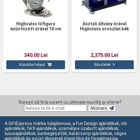
Highcalss lófigura
Asztali állvány órával
ezüstözött órával 10 cm
Highclass oroszlán kék
340.00 Lei
2,375.00 Lei
Kosárba helyez
Részletek
Dorești să fii la curent cu ultimele noutăți și oferte?
Abonare
A GiftExpress márka tulajdonosa, a Fun Design ajándékok, női
ajándékok, férfi ajándékok, személyre szabott ajándékok,
luxusajándékok, borkiegészítők, karácsonyi ajándékok, céges
ajándékok és ezüst ékszerek importőre és forgalmazója.