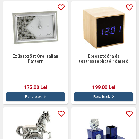
Ezüstözött Óra Italian
Ébresztőóra és
Pattern
testreszabható hőmérő
LED kijelzővel
175.00 Lei
199.00 Lei
Részletek
Részletek