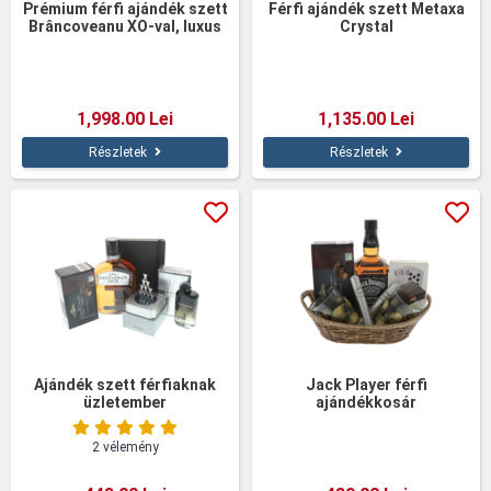
Prémium férfi ajándék szett
Férfi ajándék szett Metaxa
Brâncoveanu XO-val, luxus
Crystal
sakkal és
kristálypoharakkal –
Elegáns ajándék
1,998.00 Lei
1,135.00 Lei
Részletek
Részletek
Ajándék szett férfiaknak
Jack Player férfi
üzletember
ajándékkosár
2 vélemény