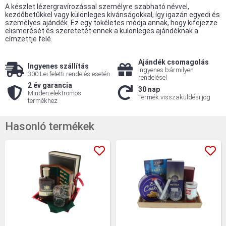
A készlet lézergravírozással személyre szabható névvel,
kezdőbetűkkel vagy különleges kívánságokkal, így igazán egyedi és
személyes ajándék. Ez egy tökéletes módja annak, hogy kifejezze
elismerését és szeretetét ennek a különleges ajándéknak a
címzettje felé.
Ajándék csomagolás
Ingyenes szállítás
Ingyenes bármilyen
300 Lei feletti rendelés esetén
rendelésel
2 év garancia
30 nap
Minden elektromos
Termék visszaküldési jog
termékhez
Hasonló termékek