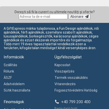
Dorești să fii la curent cu ultimele noutăți și oferte?
Abonare
A GiftExpress márka tulajdonosa, a Fun Design ajándékok, női
ajándékok, férfi ajándékok, személyre szabott ajándékok,
luxusajándékok, borkiegészítők, karácsonyi ajándékok, céges
ajándékok és ezüst ékszerek importőre és forgalmazója.
Több mint 19 éves tapasztalattal rendelkezik ezen a
területen, kifogástalan minőséget kínál versenyképes áron.
Információk
Ügyfélszolgálat
Szállítás
Kapcsolat
Rólunk
Visszajelzés
ÁSZF
Termék visszaküldés
Adatvédelem
Vitarendezés
Sütik használata
Fogyasztóvédelmi Hatóság
Finomságok
+40 799 200 400
Bemutató bolt