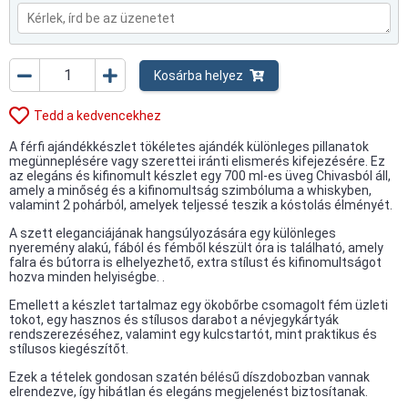
Kosárba helyez
Tedd a kedvencekhez
A férfi ajándékkészlet tökéletes ajándék különleges pillanatok
megünneplésére vagy szerettei iránti elismerés kifejezésére. Ez
az elegáns és kifinomult készlet egy 700 ml-es üveg Chivasból áll,
amely a minőség és a kifinomultság szimbóluma a whiskyben,
valamint 2 pohárból, amelyek teljessé teszik a kóstolás élményét.
A szett eleganciájának hangsúlyozására egy különleges
nyeremény alakú, fából és fémből készült óra is található, amely
falra és bútorra is elhelyezhető, extra stílust és kifinomultságot
hozva minden helyiségbe. .
Emellett a készlet tartalmaz egy ökobőrbe csomagolt fém üzleti
tokot, egy hasznos és stílusos darabot a névjegykártyák
rendszerezéséhez, valamint egy kulcstartót, mint praktikus és
stílusos kiegészítőt.
Ezek a tételek gondosan szatén bélésű díszdobozban vannak
elrendezve, így hibátlan és elegáns megjelenést biztosítanak.