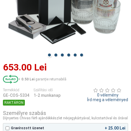
653.00 Lei
+
0.50 Lei
garanție returnabilă
Termékkód
Szállítási idő
0 vélemény
GE-COS-5334
1-2 munkanap
Írd meg a véleményed
RAKTÁRON
Személyre szabás
Díjnyertes Chivas férfi ajándékkészlet névjegykártyával, kulcstartóval és órával
+ 25.00 Lei
Gravírozott üzenet