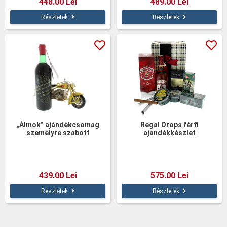
448.00 Lei
489.00 Lei
Részletek
Részletek
„Álmok” ajándékcsomag
Regal Drops férfi
személyre szabott
ajándékkészlet
borosüveggel és
motorkerékpár makettel
439.00 Lei
575.00 Lei
Részletek
Részletek