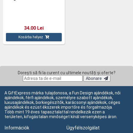
34.00 Lei
Kosárba helyez
Dorești să fii la curent cu ultimele noutăți și oferte?
Abonare
A GiftExpress márka tulajdonosa, a Fun Design ajándékok, női
ajándékok, férfi ajándékok, személyre szabott ajándékok,
luxusajándékok, borkiegészítők, karácsonyi ajándékok, céges
ajándékok és ezüst ékszerek importőre és forgalmazója.
Több mint 19 éves tapasztalattal rendelkezik ezen a
területen, kifogástalan minőséget kínál versenyképes áron.
Információk
Ügyfélszolgálat