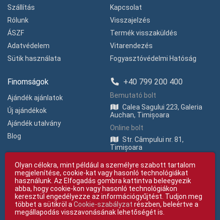
Szállítás
Kapcsolat
Rólunk
Visszajelzés
ÁSZF
Termék visszaküldés
Adatvédelem
Vitarendezés
Sütik használata
Fogyasztóvédelmi Hatóság
Finomságok
+40 799 200 400
Bemutató bolt
Ajándék ajánlatok
Calea Sagului 223, Galeria
Új ajándékok
Auchan, Timișoara
Ajándék utalvány
Online bolt
Blog
Str. Câmpului nr. 81,
Timișoara
Olyan célokra, mint például a személyre szabott tartalom
megjelenítése, cookie-kat vagy hasonló technológiákat
használunk. Az Elfogadás gombra kattintva beleegyezik
abba, hogy cookie-kon vagy hasonló technológiákon
keresztül engedélyezze az információgyűjtést. Tudjon meg
többet a sütikröl a
Cookie-szabályzat
részben, beleértve a
Copyright © giftexpress.ro | Minden jog fenntartva
megállapodás visszavonásának lehetőségét is.
giftexpress.ro a következőhöz tartozik:Fun Design SRL (CUI RO 15651694,