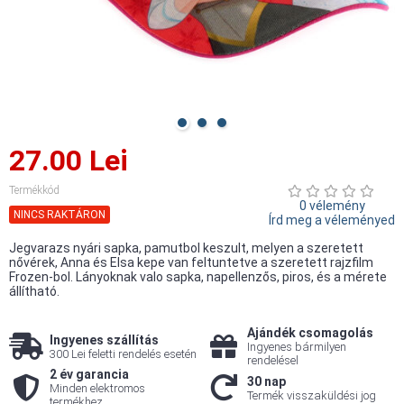
27.00 Lei
Termékkód
0 vélemény
NINCS RAKTÁRON
Írd meg a véleményed
Jegvarazs nyári sapka, pamutbol keszult, melyen a szeretett
nővérek, Anna és Elsa kepe van feltuntetve a szeretett rajzfilm
Frozen-bol. Lányoknak valo sapka, napellenzős, piros, és a mérete
állítható.
Ajándék csomagolás
Ingyenes szállítás
Ingyenes bármilyen
300 Lei feletti rendelés esetén
rendelésel
2 év garancia
30 nap
Minden elektromos
Termék visszaküldési jog
termékhez