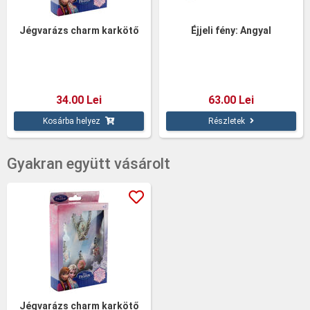
Jégvarázs charm karkötő
Éjjeli fény: Angyal
34.00 Lei
63.00 Lei
Kosárba helyez
Részletek
Gyakran együtt vásárolt
Jégvarázs charm karkötő