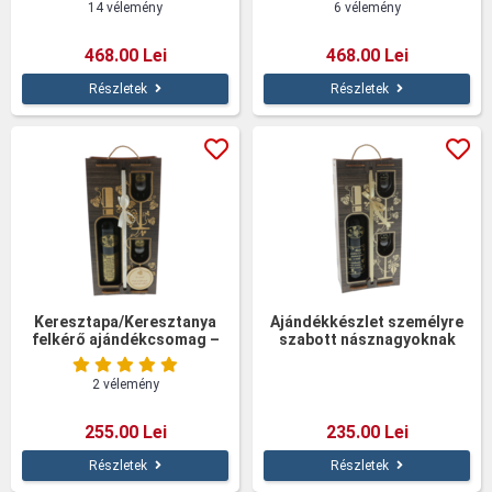
14 vélemény
6 vélemény
468.00 Lei
468.00 Lei
Részletek
Részletek
Keresztapa/Keresztanya
Ajándékkészlet személyre
felkérő ajándékcsomag –
szabott násznagyoknak
Személyre szabott
poharakkal
borosüveg poharakkal
2 vélemény
255.00 Lei
235.00 Lei
Részletek
Részletek