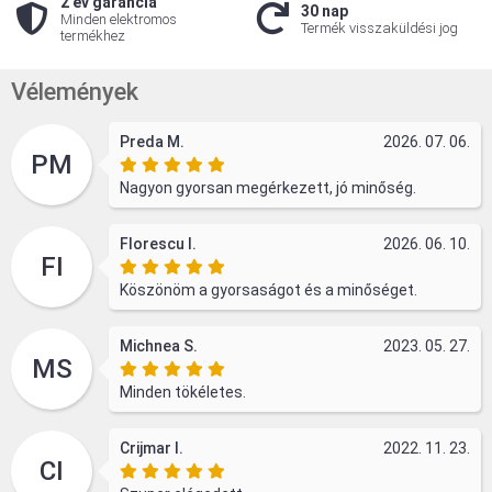
2 év garancia
30 nap
Minden elektromos
Termék visszaküldési jog
termékhez
Vélemények
Preda M.
2026. 07. 06.
PM
Nagyon gyorsan megérkezett, jó minőség.
Florescu I.
2026. 06. 10.
FI
Köszönöm a gyorsaságot és a minőséget.
Michnea S.
2023. 05. 27.
MS
Minden tökéletes.
Crijmar I.
2022. 11. 23.
CI