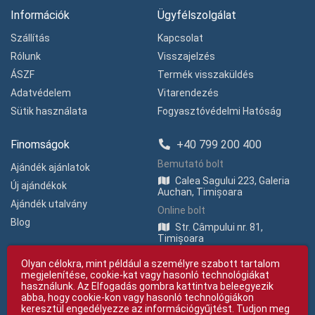
Információk
Ügyfélszolgálat
Szállítás
Kapcsolat
Rólunk
Visszajelzés
ÁSZF
Termék visszaküldés
Adatvédelem
Vitarendezés
Sütik használata
Fogyasztóvédelmi Hatóság
Finomságok
+40 799 200 400
Bemutató bolt
Ajándék ajánlatok
Calea Sagului 223, Galeria
Új ajándékok
Auchan, Timișoara
Ajándék utalvány
Online bolt
Blog
Str. Câmpului nr. 81,
Timișoara
Olyan célokra, mint például a személyre szabott tartalom
megjelenítése, cookie-kat vagy hasonló technológiákat
használunk. Az Elfogadás gombra kattintva beleegyezik
abba, hogy cookie-kon vagy hasonló technológiákon
keresztül engedélyezze az információgyűjtést. Tudjon meg