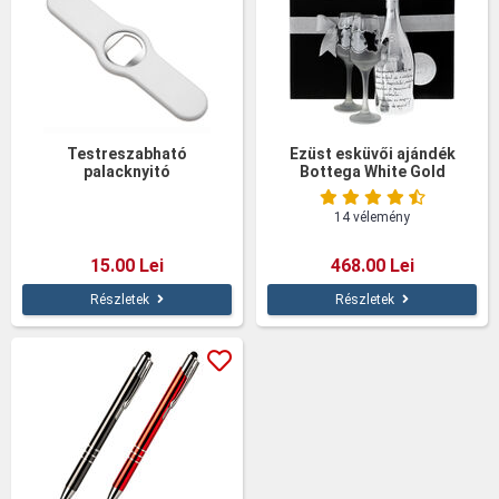
Testreszabható
Ezüst esküvői ajándék
palacknyitó
Bottega White Gold
14 vélemény
15.00 Lei
468.00 Lei
Részletek
Részletek