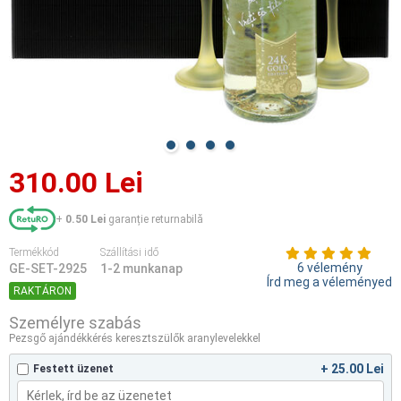
310.00 Lei
+
0.50 Lei
garanție returnabilă
Termékkód
Szállítási idő
6 vélemény
GE-SET-2925
1-2 munkanap
Írd meg a véleményed
RAKTÁRON
Személyre szabás
Pezsgő ajándékkérés keresztszülők aranylevelekkel
+ 25.00 Lei
Festett üzenet