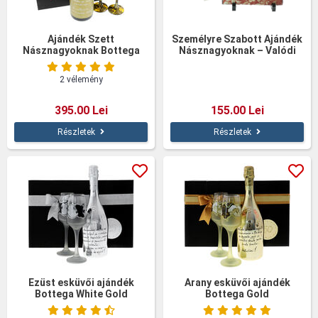
Ajándék Szett
Személyre Szabott Ajándék
Násznagyoknak Bottega
Násznagyoknak – Valódi
Pala Kő Tábla 14×19 cm
2 vélemény
395.00 Lei
155.00 Lei
Részletek
Részletek
Ezüst esküvői ajándék
Arany esküvői ajándék
Bottega White Gold
Bottega Gold