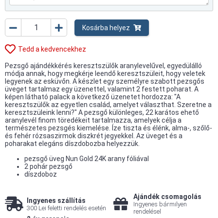
Kosárba helyez
Tedd a kedvencekhez
Pezsgő ajándékkérés keresztszülők aranylevelűvel, egyedülálló
módja annak, hogy megkérje leendő keresztszüleit, hogy veletek
legyenek az esküvőn. A készlet egy személyre szabott pezsgős
üveget tartalmaz egy üzenettel, valamint 2 festett poharat. A
képen látható palack a következő üzenetet hordozza: "A
keresztszülők az egyetlen család, amelyet választhat. Szeretne a
keresztszüleink lenni?" A pezsgő különleges, 22 karátos ehető
aranylevél finom töredékeit tartalmazza, amelyek célja a
természetes pezsgés kiemelése. Íze tiszta és élénk, alma-, szőlő-
és fehér rózsaszirmok diszkrét jegyekkel. Az üveget és a
poharakat elegáns díszdobozba helyezzük.
pezsgő üveg Nun Gold 24K arany fóliával
2 pohár pezsgő
díszdoboz
Ajándék csomagolás
Ingyenes szállítás
Ingyenes bármilyen
300 Lei feletti rendelés esetén
rendelésel