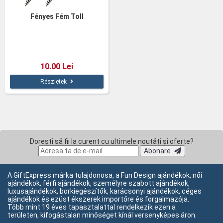
Fényes Fém Toll
10.00 Lei
Részletek
Dorești să fii la curent cu ultimele noutăți și oferte?
Abonare
A GiftExpress márka tulajdonosa, a Fun Design ajándékok, női
ajándékok, férfi ajándékok, személyre szabott ajándékok,
luxusajándékok, borkiegészítők, karácsonyi ajándékok, céges
ajándékok és ezüst ékszerek importőre és forgalmazója.
Több mint 19 éves tapasztalattal rendelkezik ezen a
területen, kifogástalan minőséget kínál versenyképes áron.