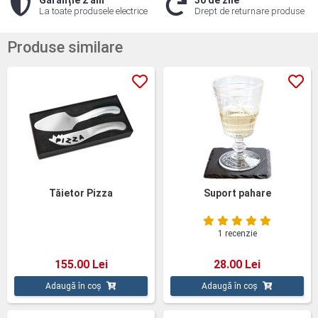
Garanție 2 ani
30 de zile
La toate produsele electrice
Drept de returnare produse
Produse similare
Tăietor Pizza
Suport pahare
1 recenzie
155.00 Lei
28.00 Lei
Adaugă în coș
Adaugă în coș