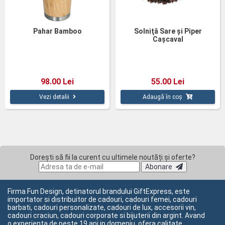
Pahar Bamboo
Solniţă Sare şi Piper
Caşcaval
98.00 Lei
55.00 Lei
Vezi detalii
Adaugă în coș
Dorești să fii la curent cu ultimele noutăți și oferte?
Abonare
Firma Fun Design, detinatorul brandului GiftExpress, este
importator si distribuitor de cadouri, cadouri femei, cadouri
barbati, cadouri personalizate, cadouri de lux, accesorii vin,
cadouri craciun, cadouri corporate si bijuterii din argint. Avand
o experienta de peste 19 ani in domeniu, ofera calitate