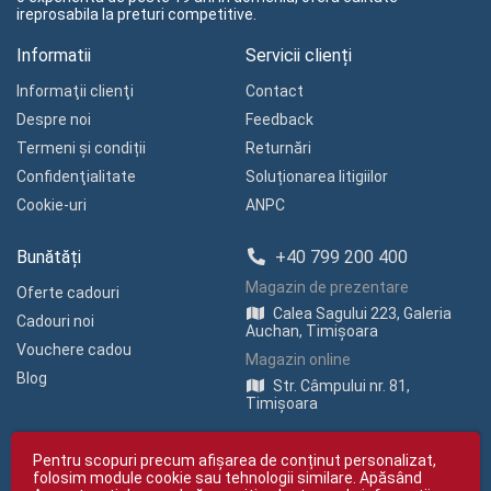
ireprosabila la preturi competitive.
Informatii
Servicii clienți
Informaţii clienţi
Contact
Despre noi
Feedback
Termeni și condiții
Returnări
Confidenţialitate
Soluționarea litigiilor
Cookie-uri
ANPC
Bunătăți
+40 799 200 400
Magazin de prezentare
Oferte cadouri
Calea Sagului 223, Galeria
Cadouri noi
Auchan, Timișoara
Vouchere cadou
Magazin online
Blog
Str. Câmpului nr. 81,
Timișoara
Pentru scopuri precum afișarea de conținut personalizat,
folosim module cookie sau tehnologii similare. Apăsând