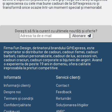
și aprecierea cu cele mai bune cadouri de la Giftexpress.ro și
transformă orice ocazie într-un moment special și memorabil.
Dorești să fii la curent cu ultimele noutăți și oferte?
Abonare
Firma Fun Design, detinatorul brandului GiftExpress, este
importator si distribuitor de cadouri, cadouri femei, cadouri
barbati, cadouri personalizate, cadouri de lux, accesorii vin,
cadouri craciun, cadouri corporate si bijuterii din argint. Avand
o experienta de peste 19 ani in domeniu, ofera calitate
ireprosabila la preturi competitive.
Informatii
Servicii clienți
Informaţii clienţi
Contact
Despre noi
Feedback
Termeni și condiții
Returnări
Confidenţialitate
Soluționarea litigiilor
Cookie-uri
ANPC