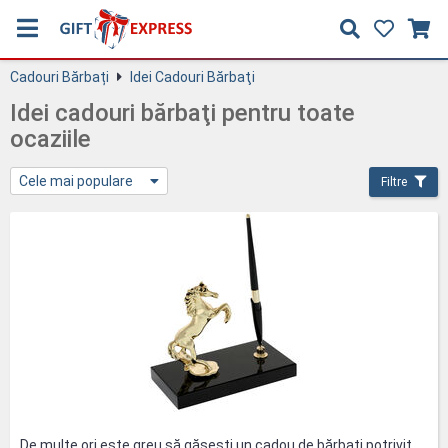
Cadouri Bărbați
Idei Cadouri Bărbaţi
Idei cadouri bărbaţi pentru toate
ocaziile
Cele mai populare
Filtre
De multe ori este greu să găsești un cadou de bărbați potrivit.