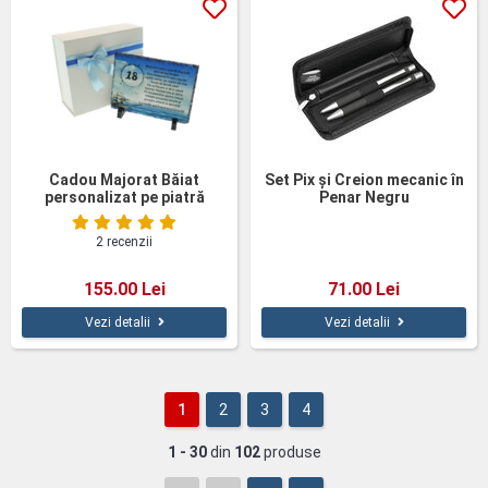
Cadou Majorat Băiat
Set Pix și Creion mecanic în
personalizat pe piatră
Penar Negru
ardezie
2 recenzii
155.00 Lei
71.00 Lei
Vezi detalii
Vezi detalii
1
2
3
4
1 - 30
din
102
produse