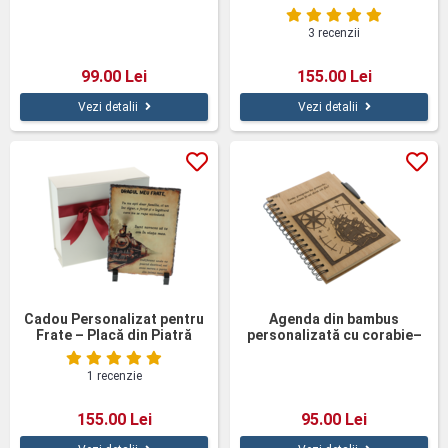
Jurământul lui Hipocrate, în
cutie elegantă
3 recenzii
personalizată
99.00 Lei
155.00 Lei
Vezi detalii
Vezi detalii
Cadou Personalizat pentru
Agenda din bambus
Frate – Placă din Piatră
personalizată cu corabie–
Naturală de Ardezie cu
„Scrie propria ta poveste”
Mesaj
1 recenzie
155.00 Lei
95.00 Lei