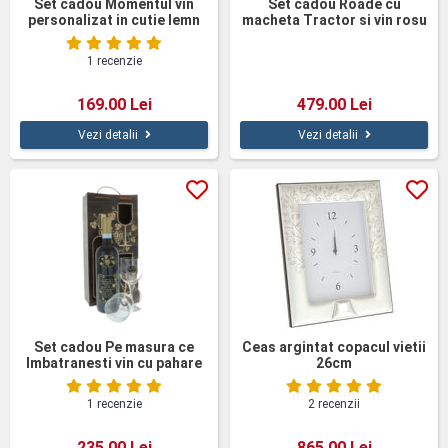
Set cadou Momentul vin
Set cadou Roade cu
personalizat in cutie lemn
macheta Tractor si vin rosu
1 recenzie
169.00 Lei
479.00 Lei
Vezi detalii
Vezi detalii
Set cadou Pe masura ce
Ceas argintat copacul vietii
Imbatranesti vin cu pahare
26cm
cutie lemn
1 recenzie
2 recenzii
235.00 Lei
865.00 Lei