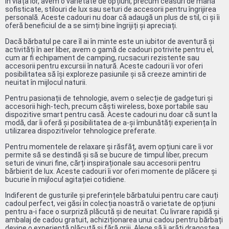
în viața lor, avem o varietate de opțiuni, precum ceasuri de mână
sofisticate, stilouri de lux sau seturi de accesorii pentru îngrijirea
personală. Aceste cadouri nu doar că adaugă un plus de stil, ci și îi
oferă beneficiul de a se simți bine îngrijiți și apreciați.
Dacă bărbatul pe care îl ai în minte este un iubitor de aventură și
activități în aer liber, avem o gamă de cadouri potrivite pentru el,
cum ar fi echipament de camping, rucsacuri rezistente sau
accesorii pentru excursii în natură. Aceste cadouri îi vor oferi
posibilitatea să își exploreze pasiunile și să creeze amintiri de
neuitat în mijlocul naturii.
Pentru pasionații de tehnologie, avem o selecție de gadgeturi și
accesorii high-tech, precum căști wireless, boxe portabile sau
dispozitive smart pentru casă. Aceste cadouri nu doar că sunt la
modă, dar îi oferă și posibilitatea de a-și îmbunătăți experiența în
utilizarea dispozitivelor tehnologice preferate.
Pentru momentele de relaxare și răsfăț, avem opțiuni care îi vor
permite să se destindă și să se bucure de timpul liber, precum
seturi de vinuri fine, cărți inspiraționale sau accesorii pentru
bărbierit de lux. Aceste cadouri îi vor oferi momente de plăcere și
bucurie în mijlocul agitației cotidiene.
Indiferent de gusturile și preferințele bărbatului pentru care cauți
cadoul perfect, vei găsi în colecția noastră o varietate de opțiuni
pentru a-i face o surpriză plăcută și de neuitat. Cu livrare rapidă și
ambalaj de cadou gratuit, achiziționarea unui cadou pentru bărbați
devine o experiență plăcută și fără griji. Alege să îi arăți dragostea