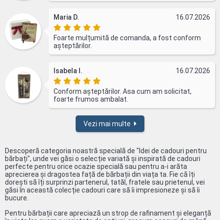
Maria D.
16.07.2026
Foarte mulțumită de comanda, a fost conform
așteptărilor.
Isabela I.
16.07.2026
Conform așteptărilor. Asa cum am solicitat,
foarte frumos ambalat.
Vezi mai multe
Descoperă categoria noastră specială de "Idei de cadouri pentru
bărbați", unde vei găsi o selecție variată și inspirată de cadouri
perfecte pentru orice ocazie specială sau pentru a-i arăta
aprecierea și dragostea față de bărbații din viața ta. Fie că îți
dorești să îți surprinzi partenerul, tatăl, fratele sau prietenul, vei
găsi în această colecție cadouri care să îi impresioneze și să îi
bucure.
Pentru bărbații care apreciază un strop de rafinament și eleganță