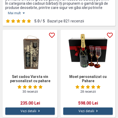
În categoria idei
cadouri bărbați îți propunem o gamă largă de
produse deosebite, printre care sigur vei găsi
idei
potrivite
pentru ocazia căutată. Produsele bărbătești sunt de calitate
Mai mult
superioară și pot fi personalizate cu mesajul ales de tine.
Cadouri pentru prieten, soț, tată, frate, șef sau naș, le găsești
5.0 / 5
Bazat pe 821 recenzii
pe toate la Giftexpress. Ideile acestea de cadouri vin în ajutorul
tău pentru a lua o decizie mai ușoară în alegerea unui cadou
pentru onomastica sau zi de naștere. Toate produsele noastre
pot fi personalizate cu mesajul ales de tine. Nici ambalajul
gratuit de cadou nu poate lipsi pentru ca tu să poți oferi un
cadou ideal pentru bărbați.
Set cadou Varsta vin
Moet personalizat cu
personalizat cu pahare
Pahare
cutie lemn
30 recenzii
28 recenzii
235.00 Lei
598.00 Lei
Vezi detalii
Vezi detalii