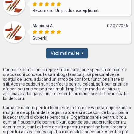
Recomand. Un produs excepțional.
Macinca A.
02.07.2026
Superb!
Vezi mai multe
Cadourile pentru birou reprezintă o categorie specială de obiecte
și accesorii concepute să îmbogățească și să personalizeze
spațiul de lucru, aducând un strop de confort, funcționalitate și
stil. Aceste cadouri sunt perfecte pentru colegi, șefi, parteneri de
afaceri sau oricine petrece mult timp într-un mediu de birou și
apreciază adăugarea unor elemente practice și estetice în spațiul
lor de lucru.
Gama de cadouri pentru birou este extrem de variată, cuprinzând o
mulțime de opțiuni, de la organizatoare și accesorii de birou, până
la decorațiuni și obiecte personale. Organizatoarele pentru birou,
cum ar fi suporturile pentru pixuri, agende sau suporturile pentru
documente, sunt extrem de utile pentru a menține biroul ordonat
și pentru a avea acces rapid la materialele necesare. Acestea pot