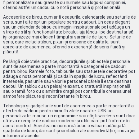
fi personalizate sau gravate cu numele sau logo-ul companiei,
oferind astfel un cadou cu o notă personală și profesională.
Accesoriile de birou, cum ar fi ceasurile, calendarele sau seturile de
scris, sunt alte opțiuni populare pentru cadouri. Un ceas elegant
sau un calendar de birou cu imagini inspiraționale pot adăuga un
strop de stil și funcționalitate biroului, ajutându-l pe destinatar să
își organizeze mai eficient timpul și sarcinile de lucru. Seturile de
scris, care includ stilouri, pixuri și creioane de calitate, sunt
apreciate de asemenea, oferind o experiență de scris fluidă și
plăcută.
Pe lângă obiectele practice, decorațiunile și obiectele personale
sunt de asemenea o parte importantă a categoriei de cadouri
pentru birou. Ramele foto, tablourile sau statuetele decorative pot
adăuga o notă personală și caldă în spațiul de lucru, reflectând
interesele, pasiunile sau valorile persoanei căreia îi este destinat
cadoul. Un tablou cu un peisaj relaxant, o statuetă inspirațională
sau o ramă foto cu o amintire dragă pot contribui la crearea unei
atmosfere plăcute și reconfortante în birou.
Tehnologia și gadgeturile sunt de asemenea o parte importantă a
ofertei de cadouri pentru birou în zilele noastre. USB-uri
personalizate, mouse-uri ergonomice sau căști wireless sunt doar
câteva exemple de cadouri moderne și utile care pot fi oferite în
acest context. Acestea nu numai că aduc o valoare adăugată
spațiului de lucru, dar sunt și simboluri ale conectivității și inovației
în lumea afacerilor.