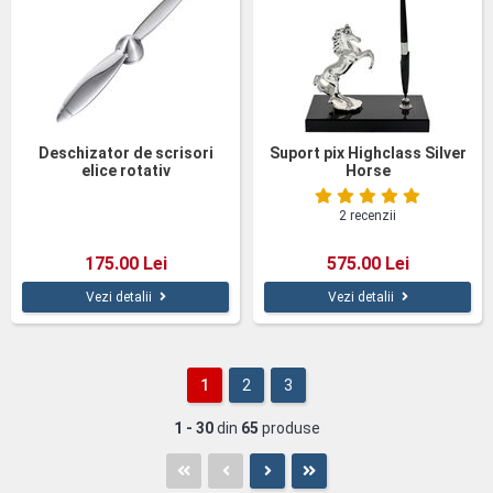
Deschizator de scrisori
Suport pix Highclass Silver
elice rotativ
Horse
2 recenzii
175.00 Lei
575.00 Lei
Vezi detalii
Vezi detalii
1
2
3
1 - 30
din
65
produse