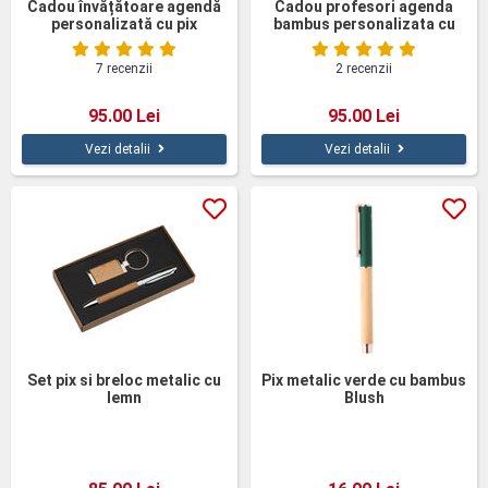
Cadou învățătoare agendă
Cadou profesori agenda
personalizată cu pix
bambus personalizata cu
pix
7 recenzii
2 recenzii
95.00 Lei
95.00 Lei
Vezi detalii
Vezi detalii
Set pix si breloc metalic cu
Pix metalic verde cu bambus
lemn
Blush