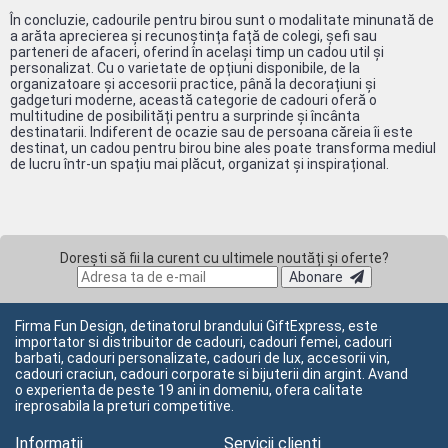
În concluzie, cadourile pentru birou sunt o modalitate minunată de
a arăta aprecierea și recunoștința față de colegi, șefi sau
parteneri de afaceri, oferind în același timp un cadou util și
personalizat. Cu o varietate de opțiuni disponibile, de la
organizatoare și accesorii practice, până la decorațiuni și
gadgeturi moderne, această categorie de cadouri oferă o
multitudine de posibilități pentru a surprinde și încânta
destinatarii. Indiferent de ocazie sau de persoana căreia îi este
destinat, un cadou pentru birou bine ales poate transforma mediul
de lucru într-un spațiu mai plăcut, organizat și inspirațional.
Dorești să fii la curent cu ultimele noutăți și oferte?
Abonare
Firma Fun Design, detinatorul brandului GiftExpress, este
importator si distribuitor de cadouri, cadouri femei, cadouri
barbati, cadouri personalizate, cadouri de lux, accesorii vin,
cadouri craciun, cadouri corporate si bijuterii din argint. Avand
o experienta de peste 19 ani in domeniu, ofera calitate
ireprosabila la preturi competitive.
Informatii
Servicii clienți