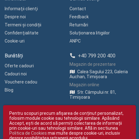
Informaţii clienţi
Contact
Despre noi
Feedback
Termeni și condiții
Returnări
Confidenţialitate
Soluționarea litigiilor
Cookie-uri
ANPC
Bunătăți
+40 799 200 400
Magazin de prezentare
Oferte cadouri
Calea Sagului 223, Galeria
Cadouri noi
Auchan, Timișoara
Vouchere cadou
Magazin online
Blog
Str. Câmpului nr. 81,
Timișoara
Pentru scopuri precum afișarea de conținut personalizat,
folosim module cookie sau tehnologii similare. Apăsând
Accept, ești de acord să permiți colectarea de informații
prin cookie-uri sau tehnologii similare. Află in sectiunea
Politica de Cookies
mai multe despre cookie-uri, inclusiv
Copyright © giftexpress.ro | Toate drepturile rezervate
despre posibilitatea retragerii acordului.