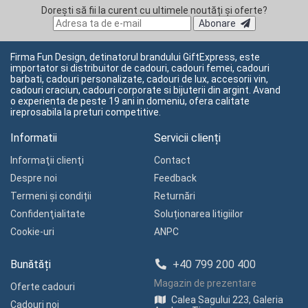
Dorești să fii la curent cu ultimele noutăți și oferte?
Abonare
Firma Fun Design, detinatorul brandului GiftExpress, este
importator si distribuitor de cadouri, cadouri femei, cadouri
barbati, cadouri personalizate, cadouri de lux, accesorii vin,
cadouri craciun, cadouri corporate si bijuterii din argint. Avand
o experienta de peste 19 ani in domeniu, ofera calitate
ireprosabila la preturi competitive.
Informatii
Servicii clienți
Informaţii clienţi
Contact
Despre noi
Feedback
Termeni și condiții
Returnări
Confidenţialitate
Soluționarea litigiilor
Cookie-uri
ANPC
Bunătăți
+40 799 200 400
Magazin de prezentare
Oferte cadouri
Calea Sagului 223, Galeria
Cadouri noi