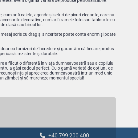
asemenea, avem o gamă variată de produse personalizabile,
, cum ar fi caiete, agende și seturi de pixuri elegante, care nu
 accesoriile decorative, cum ar fi ramele foto sau tablourile cu
de clasă sau biroul lor.
n mesaj scris cu drag și sinceritate poate conta enorm și poate
doar cu furnizori de încredere și garantăm că fiecare produs
perioară, rezistente și durabile.
re a făcut o diferență în viața dumneavoastră sau a copilului
entru a găsi cadoul perfect. Cu o gamă variată de opțiuni, de
ți recunoștința și aprecierea dumneavoastră într-un mod unic
că un zâmbet și să marcheze momentul special!
+40 799 200 400