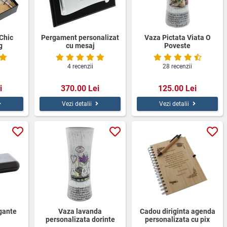
 Chic
Pergament personalizat
Vaza Pictata Viata O
g
cu mesaj
Poveste
4 recenzii
28 recenzii
i
370.00 Lei
125.00 Lei
Vezi detalii
Vezi detalii
egante
Vaza lavanda
Cadou diriginta agenda
personalizata dorinte
personalizata cu pix