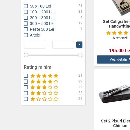
Sub 100 Lei
21
100 – 200 Lei
31
200 – 300 Lei
4
Set Caligrafie
300 – 500 Lei
12
Handwritin
Peste 500 Lei
7
Altele
6 recenzii
–
195.00 Le
Vezi detalii
Rating minim
21
22
22
22
22
Set 2 Pixuri El
Chinian