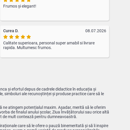
Frumos și elegant!
Curea D.
08.07.2026
Calitate superioara, personal super amabil si livrare
rapida. Multumesc frumos.
ca și efortul depus de cadrele didactice în educația și
e, simboluri ale recunoștinței și produse practice care să le
e să ne atingem potențialul maxim. Așadar, merită să le oferim
orba de finalul anului școlar, Ziua Învățătorului sau orice altă
 cât de mult contează pentru dumneavoastră.
raționale care să le ofere o pauză binemeritată și să îi inspire