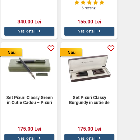
6 recenzii
340.00 Lei
155.00 Lei
Vezi detalii
Vezi detalii
Nou
Nou
Set Pixuri Classy Green
Set Pixuri Classy
în Cutie Cadou – Pixuri
Burgundy în cutie de
Personalizate Andre
Cadou
Philippe
175.00 Lei
175.00 Lei
Vezi detalii
Vezi detalii