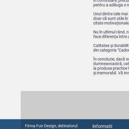
în continuare, precu
pentru a adăuga o n
Unul dintre cele mai 
doar că sunt utile în
citate motivaționale
Nu în ultimul rând, 
face diferența între
Calitatea și durabil
din categoria "Cadour
În concluzie, dacă s
dumneavoastră, categ
la produse practice 
și memorabil. Vă inv
Firma Fun Design, detinatorul
Informatii