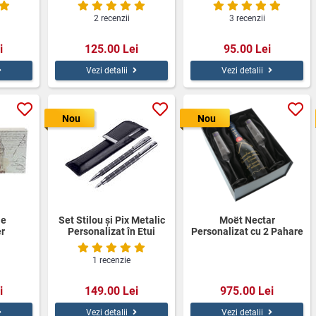
2 recenzii
3 recenzii
i
125.00 Lei
95.00 Lei
Vezi detalii
Vezi detalii
Nou
Nou
ie
Set Stilou și Pix Metalic
Moët Nectar
r
Personalizat în Etui
Personalizat cu 2 Pahare
Elegant – Cadou
de Cristal în Cutie Cadou
Premium
Elegantă
1 recenzie
i
149.00 Lei
975.00 Lei
Vezi detalii
Vezi detalii