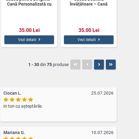
Cană Personalizată cu
Învățătoare – Cană
Baloane
Personalizată 350ml cu
Flori
35.00 Lei
35.00 Lei
Vezi detalii
Vezi detalii
1 - 30
din
75
produse
Ciocan L.
25.07.2026
In ton cu așteptările.
Mariana G.
10.07.2026