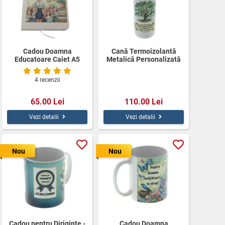
Cadou Doamna
Cană Termoizolantă
Educatoare Caiet A5
Metalică Personalizată
Personalizat
Copacul Vieții 500ml
4 recenzii
65.00 Lei
110.00 Lei
Vezi detalii
Vezi detalii
Nou
Nou
Cadou pentru Diriginte -
Cadou Doamna