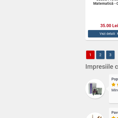
Matematică - 
Personalizată 
35.00 Lei
Vezi detalii
1
2
3
Impresiile c
Pop
Min
Pav