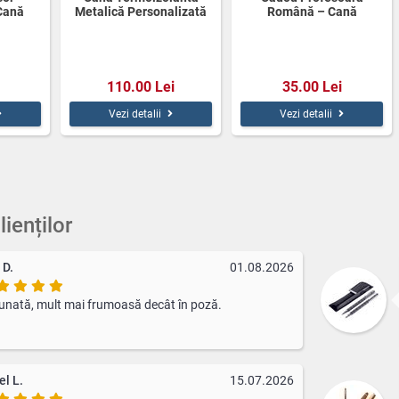
Cană
Metalică Personalizată
Română – Cană
350ml
Fericirea 500ml
Personalizată 350ml cu
Mesaj Haios
110.00 Lei
35.00 Lei
Vezi detalii
Vezi detalii
lienților
 D.
01.08.2026
unată, mult mai frumoasă decât în poză.
el L.
15.07.2026