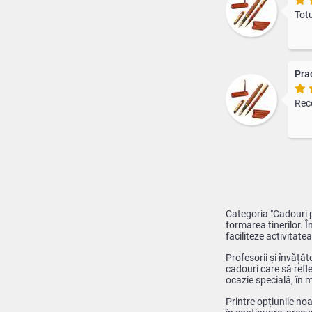
Totu
Prac
Rec
Categoria "Cadouri p
formarea tinerilor. Î
faciliteze activitatea
Profesorii și învăță
cadouri care să refl
ocazie specială, în
Printre opțiunile noa