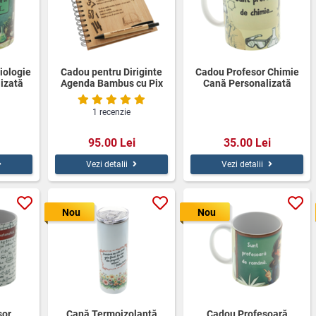
iologie
Cadou pentru Diriginte
Cadou Profesor Chimie
izată
Agenda Bambus cu Pix
Cană Personalizată
Personalizat
350ml
1 recenzie
95.00 Lei
35.00 Lei
Vezi detalii
Vezi detalii
Nou
Nou
sor
Cană Termoizolantă
Cadou Profesoară