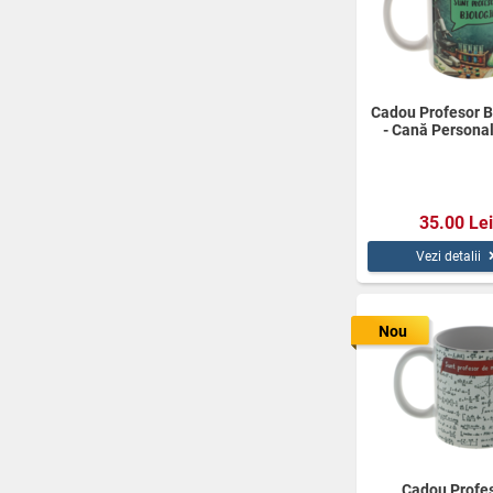
Cadou Profesor B
- Cană Personal
350ml
35.00 Lei
Vezi detalii
Nou
Cadou Profe