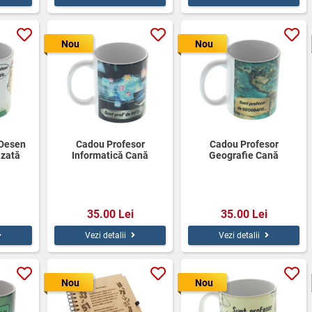
Nou
Nou
 Desen
Cadou Profesor
Cadou Profesor
izată
Informatică Cană
Geografie Cană
Personalizată 350ml
Personalizată 350ml
35.00 Lei
35.00 Lei
Vezi detalii
Vezi detalii
Nou
Nou