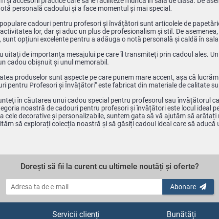
m și accesorii practice care să le faciliteze munca în sala de clasă. De 
otă personală cadoului și a face momentul și mai special.
populare cadouri pentru profesori și învățători sunt articolele de papetărie
 activitatea lor, dar și aduc un plus de profesionalism și stil. De asemenea,
, sunt opțiuni excelente pentru a adăuga o notă personală și caldă în sala 
nu uitați de importanța mesajului pe care îl transmiteți prin cadoul ales. U
 un cadou obișnuit și unul memorabil.
itatea produselor sunt aspecte pe care punem mare accent, așa că lucrăm 
i pentru Profesori și Învățători" este fabricat din materiale de calitate su
unteți în căutarea unui cadou special pentru profesorul sau învățătorul ca
oria noastră de cadouri pentru profesori și învățători este locul ideal p
la cele decorative și personalizabile, suntem gata să vă ajutăm să arăta
ităm să explorați colecția noastră și să găsiți cadoul ideal care să adu
Dorești să fii la curent cu ultimele noutăți și oferte?
Abonare
Servicii clienți
Bunătăți