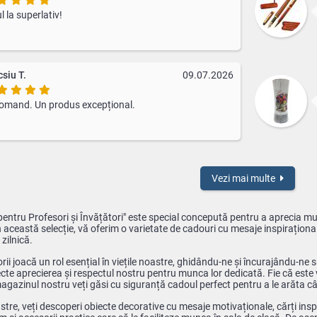
l la superlativ!
siu T.
09.07.2026
omand. Un produs excepțional.
Vezi mai multe
entru Profesori și Învățători" este special concepută pentru a aprecia mun
n această selecție, vă oferim o varietate de cadouri cu mesaje inspirațional
 zilnică.
torii joacă un rol esențial în viețile noastre, ghidându-ne și încurajându-n
ecte aprecierea și respectul nostru pentru munca lor dedicată. Fie că este v
 magazinul nostru veți găsi cu siguranță cadoul perfect pentru a le arăta
stre, veți descoperi obiecte decorative cu mesaje motivaționale, cărți inspi