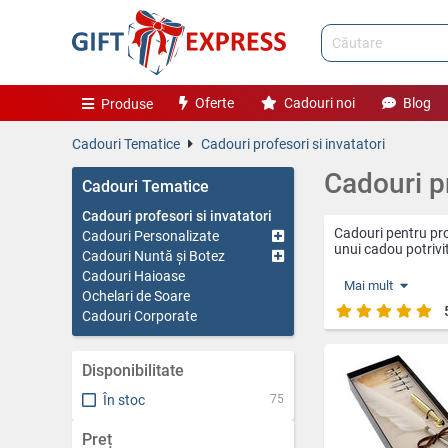
Oferte
Cadouri noi
Blog
Produse
Cadouri Tematice
Cadouri profesori si invatatori
Cadouri pr
Cadouri Tematice
Cadouri profesori si invatatori
Cadouri pentru pro
Cadouri Personalizate
unui cadou potrivi
Cadouri Nuntă și Botez
Cadouri Haioase
Categoria "Cadouri 
Mai mult
Ochelari de Soare
educație. Aici, găsi
școlar la Ziua Învă
Cadouri Corporate
mesaje motivațional
este ales cu grijă,
Disponibilitate
În stoc
75
Preț