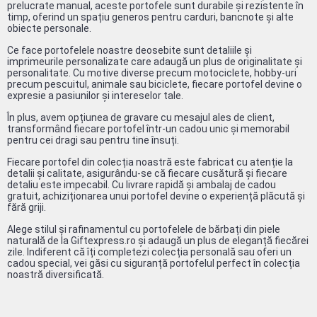
prelucrate manual, aceste portofele sunt durabile și rezistente în
timp, oferind un spațiu generos pentru carduri, bancnote și alte
obiecte personale.
Ce face portofelele noastre deosebite sunt detaliile și
imprimeurile personalizate care adaugă un plus de originalitate și
personalitate. Cu motive diverse precum motociclete, hobby-uri
precum pescuitul, animale sau biciclete, fiecare portofel devine o
expresie a pasiunilor și intereselor tale.
În plus, avem opțiunea de gravare cu mesajul ales de client,
transformând fiecare portofel într-un cadou unic și memorabil
pentru cei dragi sau pentru tine însuți.
Fiecare portofel din colecția noastră este fabricat cu atenție la
detalii și calitate, asigurându-se că fiecare cusătură și fiecare
detaliu este impecabil. Cu livrare rapidă și ambalaj de cadou
gratuit, achiziționarea unui portofel devine o experiență plăcută și
fără griji.
Alege stilul și rafinamentul cu portofelele de bărbați din piele
naturală de la Giftexpress.ro și adaugă un plus de eleganță fiecărei
zile. Indiferent că îți completezi colecția personală sau oferi un
cadou special, vei găsi cu siguranță portofelul perfect în colecția
noastră diversificată.