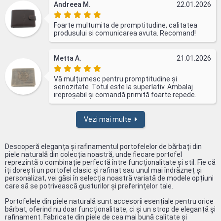
Andreea M.
22.01.2026
Foarte multumita de promptitudine, calitatea
produsului si comunicarea avuta. Recomand!
Metta A.
21.01.2026
Vă mulțumesc pentru promptitudine și
seriozitate. Totul este la superlativ. Ambalaj
ireproșabil și comandă primită foarte repede.
Vezi mai multe
Descoperă eleganța și rafinamentul portofelelor de bărbați din
piele naturală din colecția noastră, unde fiecare portofel
reprezintă o combinație perfectă între funcționalitate și stil. Fie că
îți dorești un portofel clasic și rafinat sau unul mai îndrăzneț și
personalizat, vei găsi în selecția noastră variată de modele opțiuni
care să se potrivească gusturilor și preferințelor tale.
Portofelele din piele naturală sunt accesorii esențiale pentru orice
bărbat, oferind nu doar funcționalitate, ci și un strop de eleganță și
rafinament. Fabricate din piele de cea mai bună calitate și