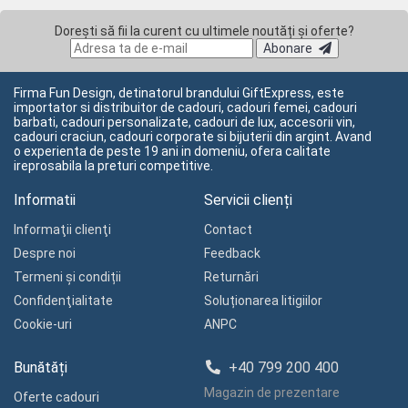
Dorești să fii la curent cu ultimele noutăți și oferte?
Abonare
Firma Fun Design, detinatorul brandului GiftExpress, este
importator si distribuitor de cadouri, cadouri femei, cadouri
barbati, cadouri personalizate, cadouri de lux, accesorii vin,
cadouri craciun, cadouri corporate si bijuterii din argint. Avand
o experienta de peste 19 ani in domeniu, ofera calitate
ireprosabila la preturi competitive.
Informatii
Servicii clienți
Informaţii clienţi
Contact
Despre noi
Feedback
Termeni și condiții
Returnări
Confidenţialitate
Soluționarea litigiilor
Cookie-uri
ANPC
Bunătăți
+40 799 200 400
Magazin de prezentare
Oferte cadouri