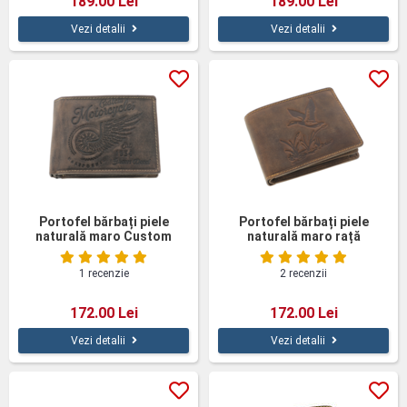
189.00 Lei
189.00 Lei
Vezi detalii
Vezi detalii
Portofel bărbați piele
Portofel bărbați piele
naturală maro Custom
naturală maro rață
Motorcycles
sălbatică
1 recenzie
2 recenzii
172.00 Lei
172.00 Lei
Vezi detalii
Vezi detalii