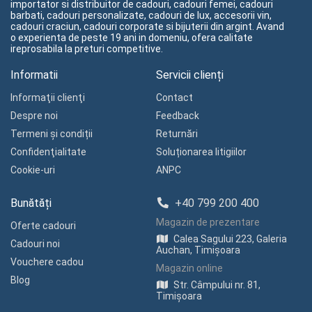
importator si distribuitor de cadouri, cadouri femei, cadouri
barbati, cadouri personalizate, cadouri de lux, accesorii vin,
cadouri craciun, cadouri corporate si bijuterii din argint. Avand
o experienta de peste 19 ani in domeniu, ofera calitate
ireprosabila la preturi competitive.
Informatii
Servicii clienți
Informaţii clienţi
Contact
Despre noi
Feedback
Termeni și condiții
Returnări
Confidenţialitate
Soluționarea litigiilor
Cookie-uri
ANPC
Bunătăți
+40 799 200 400
Magazin de prezentare
Oferte cadouri
Calea Sagului 223, Galeria
Cadouri noi
Auchan, Timișoara
Vouchere cadou
Magazin online
Blog
Str. Câmpului nr. 81,
Timișoara