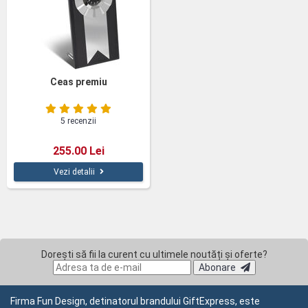
Ceas premiu
5 recenzii
255.00 Lei
Vezi detalii
Dorești să fii la curent cu ultimele noutăți și oferte?
Abonare
Firma Fun Design, detinatorul brandului GiftExpress, este