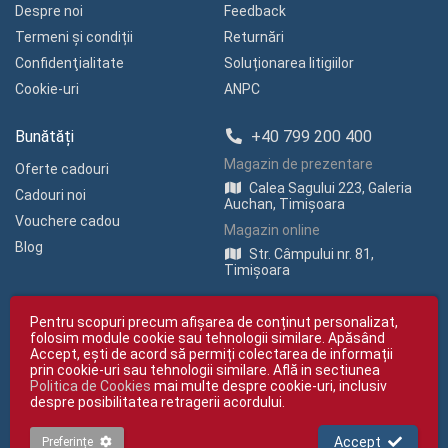
Despre noi
Feedback
Termeni și condiții
Returnări
Confidenţialitate
Soluționarea litigiilor
Cookie-uri
ANPC
Bunătăți
+40 799 200 400
Magazin de prezentare
Oferte cadouri
Calea Sagului 223, Galeria
Cadouri noi
Auchan, Timișoara
Vouchere cadou
Magazin online
Blog
Str. Câmpului nr. 81,
Timișoara
Pentru scopuri precum afișarea de conținut personalizat,
folosim module cookie sau tehnologii similare. Apăsând
Accept, ești de acord să permiți colectarea de informații
prin cookie-uri sau tehnologii similare. Află in sectiunea
Politica de Cookies
mai multe despre cookie-uri, inclusiv
Copyright © giftexpress.ro | Toate drepturile rezervate
despre posibilitatea retragerii acordului.
giftexpress.ro aparține de Fun Design SRL (CUI RO 15651694, Nr. Reg. Com.
J35/1813/2003).
giftexpress.ro folosește cookie-uri. Prețurile afișate includ TVA
Accept
Preferințe