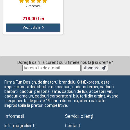
2 recenzii
218.00 Lei
Vezi detalii
Dorești să fii la curent cu ultimele noutăți și oferte?
Abonare
Firma Fun Design, detinatorul brandului GiftExpress, este
importator si distribuitor de cadouri, cadouri femei, cadouri
barbati, cadouri personalizate, cadouri de lux, accesorii vin,
cadouri craciun, cadouri corporate si bijuterii din argint. Avand
o experienta de peste 19 ani in domeniu, ofera calitate
ireprosabila la preturi competitive.
Informatii
Servicii clienți
Informaţii clienţi
Contact