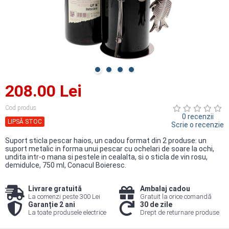
208.00 Lei
Cod produs
0 recenzii
LIPSĂ STOC
Scrie o recenzie
Suport sticla pescar haios, un cadou format din 2 produse: un
suport metalic in forma unui pescar cu ochelari de soare la ochi,
undita intr-o mana si pestele in cealalta, si o sticla de vin rosu,
demidulce, 750 ml, Conacul Boieresc.
Livrare gratuită
Ambalaj cadou
La comenzi peste 300 Lei
Gratuit la orice comandă
Garanție 2 ani
30 de zile
La toate produsele electrice
Drept de returnare produse