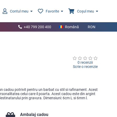
Contul meu
Favorite
Coșul meu
+40 799 200 400
Română
RON
0 recenzii
Scrie o recenzie
 un cadou potrivit pentru un barbat cu stil si rafinament. Acest
onalitatea celui care il poarta. Acest cadou este din argint
e destinatarului prin gravura. Dimensiuni: 6cm L si 6mm l.
Ambalaj cadou