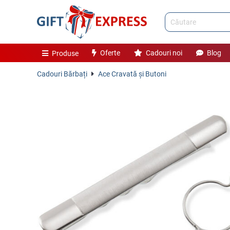
Oferte
Cadouri noi
Blog
Produse
Cadouri Bărbați
Ace Cravată și Butoni