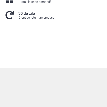
Gratuit la orice comandă
30 de zile
Drept de returnare produse