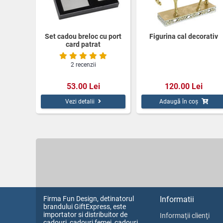
Set cadou breloc cu port
Figurina cal decorativ
card patrat
2 recenzii
53.00 Lei
120.00 Lei
Vezi detalii
Adaugă în coș
Firma Fun Design, detinatorul
Informatii
brandului GiftExpress, este
importator si distribuitor de
Informaţii clienţi
cadouri, cadouri femei, cadouri