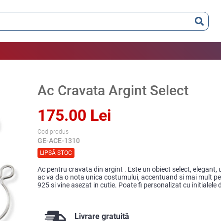
Ac Cravata Argint Select
175.00 Lei
Cod produs
GE-ACE-1310
LIPSĂ STOC
Ac pentru cravata din argint . Este un obiect select, elegant,
ac va da o nota unica costumului, accentuand si mai mult pers
925 si vine asezat in cutie. Poate fi personalizat cu initialel
Livrare gratuită