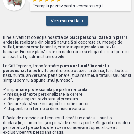
Exemplu pozitiv pentru comercianți !
Vezi mai multe
Bine ai venit în colecția noastră de
plăci personalizate din piatră
ardezie
, realizate din piatră naturală și decorate cu mesaje de
suflet, imagini emoționante, citate inspiraționale sau texte
haioase. Fiecare placă este un cadou unic și elegant, creat pentru
a fi păstrat și admirat ani de zile.
La GiftExpress, transformăm
piatra naturală în amintiri
personalizate
, potrivite pentru orice ocazie: zi de naștere, botez,
nași, nuntă, aniversare, pensionare, ziua mamei, a tatălui sau pur și
simplu pentru a spune „mulțumesc”.
✔ imprimare profesională pe piatră naturală
✔ mesaje și texte personalizate la cerere
✔ design elegant, rezistent și premium
✔ fiecare placă vine cu suport și cutie cadou
✔ disponibile în forme și dimensiuni variate
Plăcile de ardezie sunt mai mult decât un cadou – sunt o
declarație, o amintire și o piesă de decor aparte. Alegând un cadou
personalizat pe piatră, oferi ceva cu adevărat special, creat
exclusiv pentru persoana dragă.