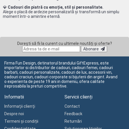
💎
Cadouri din piatră cu emoție, stil și personalitate.
Alege o placă de ardezie personalizată și transformă un simplu
moment într-o amintire eternă.
Dorești să fii la curent cu ultimele noutăți și oferte?
Abonare
Firma Fun Design, detinatorul brandului GiftExpress, este
importator si distribuitor de cadouri, cadouri femei, cadouri
barbati, cadouri personalizate, cadouri de lux, accesorii vin,
cadouri craciun, cadouri corporate si bijuterii din argint. Avand
o experienta de peste 19 ani in domeniu, ofera calitate
ireprosabila la preturi competitive.
Informatii
Servicii clienți
Informaţii clienţi
Contact
Despre noi
Feedback
Termeni și condiții
Returnări
Confidenţialitate
Soluționarea litigiilor