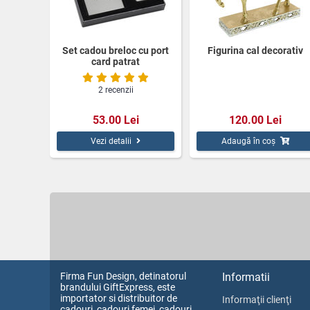
Set cadou breloc cu port
Figurina cal decorativ
card patrat
2 recenzii
53.00 Lei
120.00 Lei
Vezi detalii
Adaugă în coș
Firma Fun Design, detinatorul
Informatii
brandului GiftExpress, este
importator si distribuitor de
Informaţii clienţi
cadouri, cadouri femei, cadouri