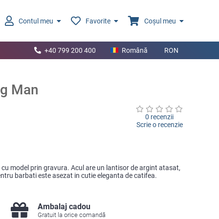
Contul meu
Favorite
Coșul meu
+40 799 200 400
Română
RON
ng Man
0 recenzii
Scrie o recenzie
cu model prin gravura. Acul are un lantisor de argint atasat,
ntru barbati este asezat in cutie eleganta de catifea.
Ambalaj cadou
Gratuit la orice comandă