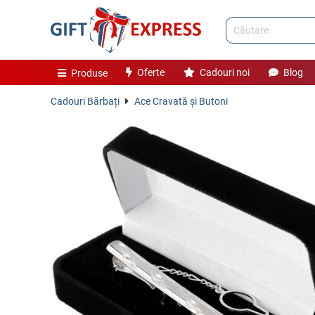
Oferte
Cadouri noi
Blog
Produse
Cadouri Bărbați
Ace Cravată și Butoni