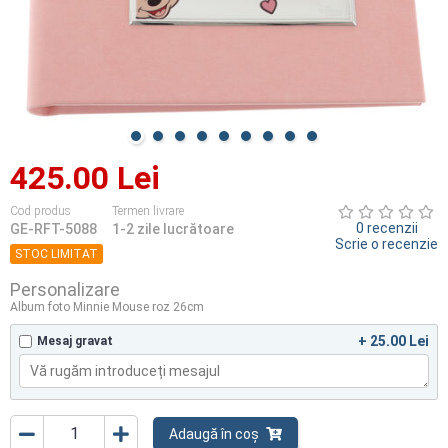
425.00 Lei
Cod produs
Termen livrare
0 recenzii
GE-RFT-5088
1-2 zile lucrătoare
Scrie o recenzie
STOC LIMITAT
Personalizare
Album foto Minnie Mouse roz 26cm
+ 25.00 Lei
Mesaj gravat
Adaugă în coș