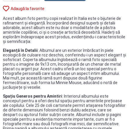
Adaugă la favorite
Acest album foto pentru copii realizat în Italia este o bijuterie de
rafinament și eleganță. Încorporând designul superb și detalii
adorabile, acest album este nu doar o modalitate de a păstra
amintirile copilăriei, ci și o creație artistică deosebită. Haideți să
explorăm îndeaproape acest produs, evidențiindu-i caracteristicile
și semnificația:
Eleganță în Detalii
: Albumul are un exterior îmbrăcat în piele
ecologică de culoare roz deschis, conferindu-i un aspect elegant și
sofisticat. Coperta albumului înglobează o ramă foto specială
pentru o imagine de 9x13 cm, înconjurată de un chenar de metal
placat cu argint pur. Acest cadru oferă un loc special pentru o
fotografie personală care să adauge un aspect intim albumului.
Mai mult, pe această ramă sunt dispuse două figurine
fermecătoare, sub forma lui Minnie Mouse, aducând o notă de
jucăușiețe și veselie.
Spațiu Generos pentru Amintiri
: Interiorul albumului este
conceput pentru a oferi destul spațiu pentru amintirile prețioase
ale copilului. Cele 25 de coli cartonate permit atașarea fotografiilor
de diferite dimensiuni folosind benzi dublu adezive, care se
despart cu ajutorul foilor subțiri cerate. Albumul include și pagini
speciale pentru a evidenția momente importante, cum ar fi o
fotografie mare sau două fotografii mai mici, dar semnificative.
Prima pagină a albumului așteaptă completarea cu numele