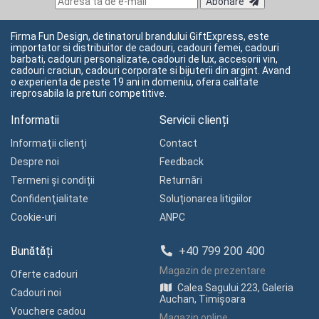
Abonare
Firma Fun Design, detinatorul brandului GiftExpress, este
importator si distribuitor de cadouri, cadouri femei, cadouri
barbati, cadouri personalizate, cadouri de lux, accesorii vin,
cadouri craciun, cadouri corporate si bijuterii din argint. Avand
o experienta de peste 19 ani in domeniu, ofera calitate
ireprosabila la preturi competitive.
Informatii
Servicii clienți
Informaţii clienţi
Contact
Despre noi
Feedback
Termeni și condiții
Returnări
Confidenţialitate
Soluționarea litigiilor
Cookie-uri
ANPC
Bunătăți
+40 799 200 400
Magazin de prezentare
Oferte cadouri
Calea Sagului 223, Galeria
Cadouri noi
Auchan, Timișoara
Vouchere cadou
Magazin online