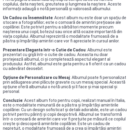
copilului, data nașterii, greutatea și lungimea la naștere. Aceste
informații adaugă o notă personală și valoroasă albumului.
Un Cadou cu Însemnătate
: Acest album nu este doar un spațiu de
stocare a fotografiilor; este o comoară de amintiri prețioase ale
copilăriei. Este potrivit pentru a sărbători momente precum
nașterea unui copil, botezul sau orice altă ocazie importantă din
viața copilului. Albumul reprezintă o modalitate frumoasă de a
păstra și împărtăși amintiri care vor fi apreciate în cursul anilor.
Prezentare Eleganta într-o Cutie de Cadou
: Albumul este
prezentat cu grijă într-o cutie de cadou. Aceasta nu doar
protejează albumul, ci și completează aspectul elegant al
produsului. Astfel, albumul este gata pentru a fi oferit ca un cadou
cu adevărat deosebit.
Opțiune de Personalizare cu Mesaj
: Albumul poate fi personalizat
prin adăugarea unei plăcuțe gravate cu un mesaj special. Această
opțiune oferă albumului o notă unică și îl face și mai special și
personal.
Concluzie
: Acest album foto pentru copii, realizat manual în Italia,
este o modalitate minunată de a păstra și împărtăși amintirile
copilăriei. Cu un design sofisticat și detalii adorabile, este un cadou
potrivit pentru părinți și copii deopotrivă. Albumul se transformă
într-o comoară de amintiri care vor fi prețuite pe măsură ce copilul
crește și descoperă amintirile copilăriei. Este un cadou de
neprețuit, o modalitate frumoasă de a crea și împărtăși amintiri