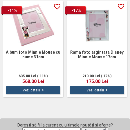
-11%
-17%
Album foto Minnie Mouse cu
Rama foto argintata Disney
nume 31cm
Minnie Mouse 17cm
635.00 Lei
(-11%)
210.00 Lei
(-17%)
568.00 Lei
175.00 Lei
Vezi detalii
Vezi detalii
Dorești să fii la curent cu ultimele noutăți și oferte?