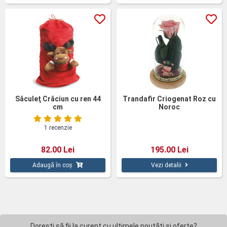
Săculeţ Crăciun cu ren 44
Trandafir Criogenat Roz cu
cm
Noroc
1 recenzie
82.00 Lei
195.00 Lei
Adaugă în coș
Vezi detalii
Dorești să fii la curent cu ultimele noutăți și oferte?