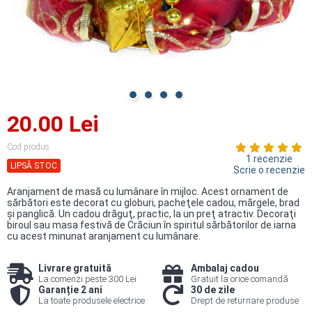
20.00 Lei
Cod produs
1 recenzie
LIPSĂ STOC
Scrie o recenzie
Aranjament de masă cu lumânare în mijloc. Acest ornament de
sărbători este decorat cu globuri, pacheţele cadou, mărgele, brad
şi panglică. Un cadou drăguţ, practic, la un preţ atractiv. Decoraţi
biroul sau masa festivă de Crăciun în spiritul sărbătorilor de iarna
cu acest minunat aranjament cu lumânare.
Livrare gratuită
Ambalaj cadou
La comenzi peste 300 Lei
Gratuit la orice comandă
Garanție 2 ani
30 de zile
La toate produsele electrice
Drept de returnare produse