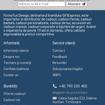
Abonare
Firma Fun Design, detinatorul brandului GiftExpress, este
importator si distribuitor de cadouri, cadouri femei, cadouri
barbati, cadouri personalizate, cadouri de lux, accesorii vin,
cadouri craciun, cadouri corporate si bijuterii din argint. Avand
o experienta de peste 19 ani in domeniu, ofera calitate
ireprosabila la preturi competitive.
Informatii
Servicii clienți
Informaţii clienţi
Contact
Despre noi
Feedback
Termeni și condiții
Returnări
Confidenţialitate
Soluționarea litigiilor
Cookie-uri
ANPC
Bunătăți
+40 799 200 400
Magazin de prezentare
Oferte cadouri
Calea Sagului 223, Galeria
Cadouri noi
Auchan, Timișoara