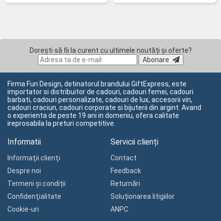
Dorești să fii la curent cu ultimele noutăți și oferte?
Abonare
Firma Fun Design, detinatorul brandului GiftExpress, este
importator si distribuitor de cadouri, cadouri femei, cadouri
barbati, cadouri personalizate, cadouri de lux, accesorii vin,
cadouri craciun, cadouri corporate si bijuterii din argint. Avand
o experienta de peste 19 ani in domeniu, ofera calitate
ireprosabila la preturi competitive.
Informatii
Servicii clienți
Informaţii clienţi
Contact
Despre noi
Feedback
Termeni și condiții
Returnări
Confidenţialitate
Soluționarea litigiilor
Cookie-uri
ANPC