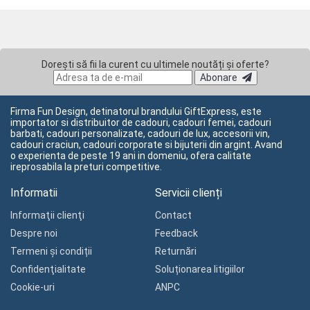
Dorești să fii la curent cu ultimele noutăți și oferte?
Abonare
Firma Fun Design, detinatorul brandului GiftExpress, este
importator si distribuitor de cadouri, cadouri femei, cadouri
barbati, cadouri personalizate, cadouri de lux, accesorii vin,
cadouri craciun, cadouri corporate si bijuterii din argint. Avand
o experienta de peste 19 ani in domeniu, ofera calitate
ireprosabila la preturi competitive.
Informatii
Servicii clienți
Informaţii clienţi
Contact
Despre noi
Feedback
Termeni și condiții
Returnări
Confidenţialitate
Soluționarea litigiilor
Cookie-uri
ANPC