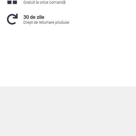
Gratuit la orice comandă
30 de zile
Drept de returnare produse