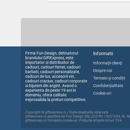
Firma Fun Design, detinatorul
Informatii
brandului GiftExpress, este
importator si distribuitor de
Informaţii clienţi
cadouri, cadouri femei, cadouri
Despre noi
barbati, cadouri personalizate,
cadouri de lux, accesorii vin,
Termeni și condiții
cadouri craciun, cadouri corporate
si bijuterii din argint. Avand o
Confidenţialitate
experienta de peste 19 ani in
Cookie-uri
domeniu, ofera calitate
ireprosabila la preturi competitive.
Copyright © giftexpress.ro | Toate drepturile rezervate
giftexpress.ro aparține de Fun Design SRL (CUI RO 15651694, Nr. 
giftexpress.ro folosește cookie-uri. Prețurile afișate includ TVA