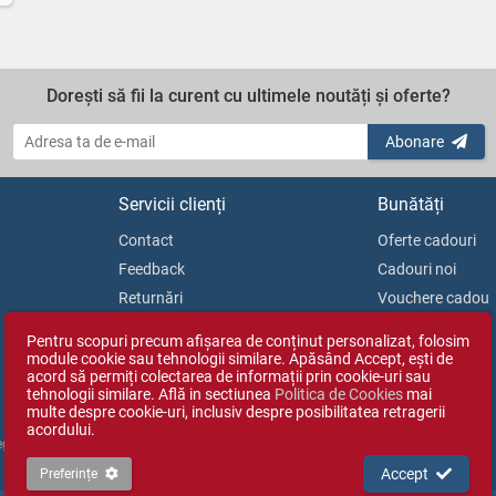
Dorești să fii la curent cu ultimele noutăți și oferte?
Abonare
Servicii clienți
Bunătăți
Contact
Oferte cadouri
Feedback
Cadouri noi
Returnări
Vouchere cadou
Soluționarea litigiilor
Blog
Pentru scopuri precum afișarea de conținut personalizat, folosim
ANPC
module cookie sau tehnologii similare. Apăsând Accept, ești de
acord să permiți colectarea de informații prin cookie-uri sau
tehnologii similare. Află in sectiunea
Politica de Cookies
mai
multe despre cookie-uri, inclusiv despre posibilitatea retragerii
acordului.
Reg. Com. J35/1813/2003).
Accept
Preferințe