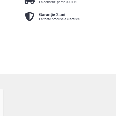
La comenzi peste 300 Lei
Garanție 2 ani
La toate produsele electrice
6