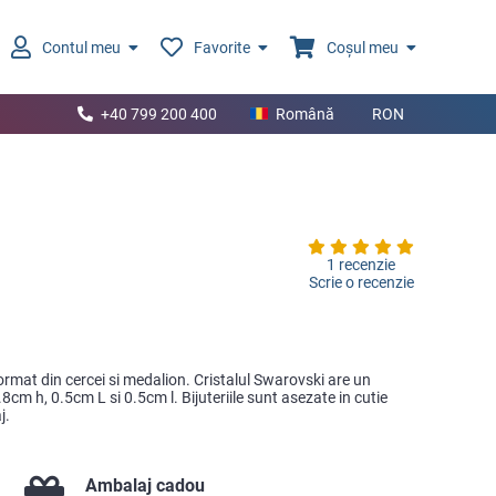
Contul meu
Favorite
Coșul meu
+40 799 200 400
Română
RON
1 recenzie
Scrie o recenzie
format din cercei si medalion. Cristalul Swarovski are un
8cm h, 0.5cm L si 0.5cm l. Bijuteriile sunt asezate in cutie
j.
Ambalaj cadou