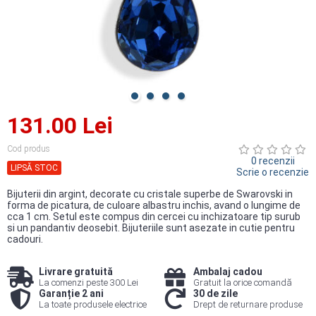
131.00 Lei
Cod produs
0 recenzii
LIPSĂ STOC
Scrie o recenzie
Bijuterii din argint, decorate cu cristale superbe de Swarovski in
forma de picatura, de culoare albastru inchis, avand o lungime de
cca 1 cm. Setul este compus din cercei cu inchizatoare tip surub
si un pandantiv deosebit. Bijuteriile sunt asezate in cutie pentru
cadouri.
Livrare gratuită
Ambalaj cadou
La comenzi peste 300 Lei
Gratuit la orice comandă
Garanție 2 ani
30 de zile
La toate produsele electrice
Drept de returnare produse