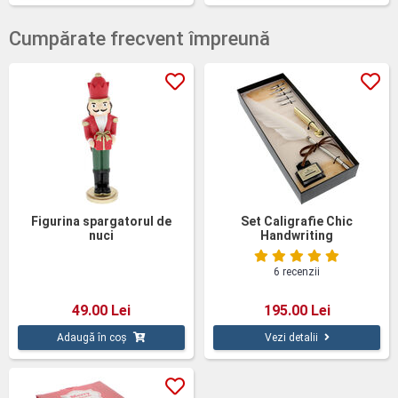
Cumpărate frecvent împreună
Figurina spargatorul de
Set Caligrafie Chic
nuci
Handwriting
6 recenzii
49.00 Lei
195.00 Lei
Adaugă în coș
Vezi detalii