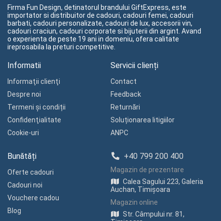
Firma Fun Design, detinatorul brandului GiftExpress, este
importator si distribuitor de cadouri, cadouri femei, cadouri
barbati, cadouri personalizate, cadouri de lux, accesorii vin,
cadouri craciun, cadouri corporate si bijuterii din argint. Avand
o experienta de peste 19 ani in domeniu, ofera calitate
ireprosabila la preturi competitive.
Informatii
Servicii clienți
Informaţii clienţi
Contact
Despre noi
Feedback
Termeni și condiții
Returnări
Confidenţialitate
Soluționarea litigiilor
Cookie-uri
ANPC
Bunătăți
+40 799 200 400
Magazin de prezentare
Oferte cadouri
Calea Sagului 223, Galeria
Cadouri noi
Auchan, Timișoara
Vouchere cadou
Magazin online
Blog
Str. Câmpului nr. 81,