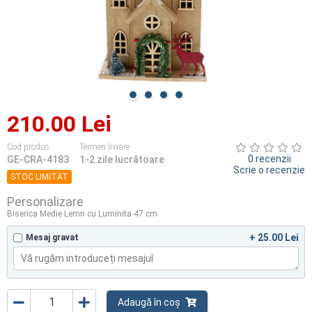
210.00 Lei
Cod produs
Termen livrare
0 recenzii
GE-CRA-4183
1-2 zile lucrătoare
Scrie o recenzie
STOC LIMITAT
Personalizare
Biserica Medie Lemn cu Luminita 47 cm
+ 25.00 Lei
Mesaj gravat
Adaugă în coș