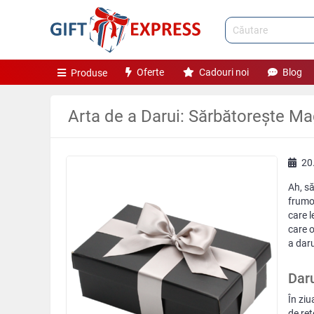
Oferte
Cadouri noi
Blog
Produse
Arta de a Darui: Sărbătorește Ma
20
Ah, să
frumos
care l
care o
a daru
Daru
În ziu
de reț