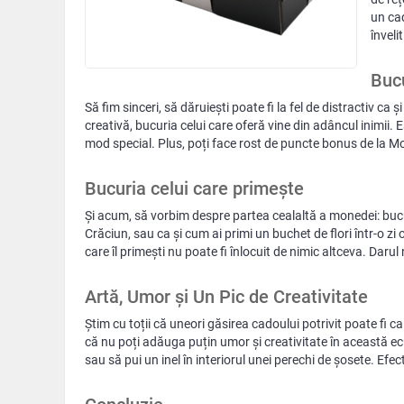
un cad
înveli
Bucu
Să fim sinceri, să dăruiești poate fi la fel de distractiv ca
creativă, bucuria celui care oferă vine din adâncul inimii. E
mod special. Plus, poți face rost de puncte bonus de la M
Bucuria celui care primește
Și acum, să vorbim despre partea cealaltă a monedei: bucu
Crăciun, sau ca și cum ai primi un buchet de flori într-o z
care îl primești nu poate fi înlocuit de nimic altceva. Darul
Artă, Umor și Un Pic de Creativitate
Știm cu toții că uneori găsirea cadoului potrivit poate fi 
că nu poți adăuga puțin umor și creativitate în această ecu
sau să pui un inel în interiorul unei perechi de șosete. Efec