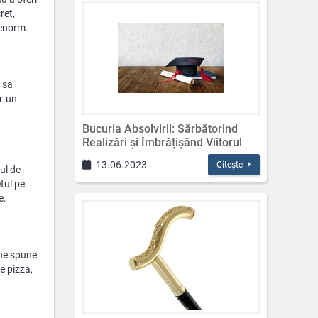
ret,
 enorm.
a sa
tr-un
Bucuria Absolvirii: Sărbătorind
Realizări și Îmbrățișând Viitorul
13.06.2023
Citește
ul de
tul pe
e.
ine spune
e pizza,