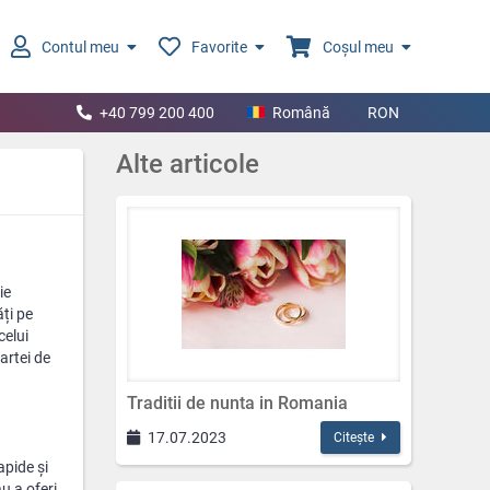
Contul meu
Favorite
Coșul meu
+40 799 200 400
Română
RON
Alte articole
ie
ăți pe
celui
artei de
Traditii de nunta in Romania
17.07.2023
Citește
apide și
u a oferi