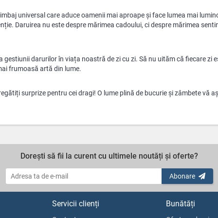
n limbaj universal care aduce oamenii mai aproape și face lumea mai lumi
atenție. Daruirea nu este despre mărimea cadoului, ci despre mărimea sent
estiunii darurilor în viața noastră de zi cu zi. Să nu uităm că fiecare zi e
 mai frumoasă artă din lume.
regătiți surprize pentru cei dragi! O lume plină de bucurie și zâmbete vă a
Dorești să fii la curent cu ultimele noutăți și oferte?
Abonare
Servicii clienți
Bunătăți