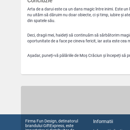
Concluzie
Arta de a darui este ca un dans magic între inimi. Este u
nu uităm să dăruim nu doar obiecte, ci și timp, iubire și 
din spatele său.
Deci, dragii mei, haideți să continuăm să sărbătorim magia g
oportunitate de a face pe cineva fericit, iar asta este cea
Așadar, puneți-vă pălăriile de Moș Crăciun și începeți să p
Firma Fun Design, detinatorul
Informatii
brandului GiftExpress, este