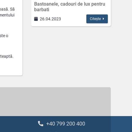
Bastoanele, cadouri de lux pentru
noasă. Să
barbati
imentului
26.04.2023
Citește
ste o
șteaptă.
+40 799 200 400