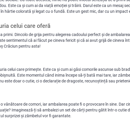
ou. Este ca și cum ai da viață emoției și trăirii. Darul este ca un mesaj sec
t în hârtie colorată și legat cu o fundă. Este un gest mic, dar cu un impact
ria celui care oferă
 și a primi. Dincolo de grija pentru alegerea cadoului perfect și de ambalare
ste sentimentul că ai făcut pe cineva fericit și că ai avut grijă de cineva în
oș Crăciun pentru asta!
ria celui care primește. Este ca și cum ai găsi comorile ascunse sub brad
i obișnuită. Este momentul când inima începe să-ți bată mai tare, iar zâmbe
 nu este doar o cutie, ci o declarație de dragoste, recunoștință sau prieteni
ca o vânătoare de comori, iar ambalarea poate fi o provocare în sine. Dar c
ație? Imaginează-ți să ambalezi un set de cărți pentru gătit într-o cutie d
tul surprizei și zâmbetul vor fi garantate.