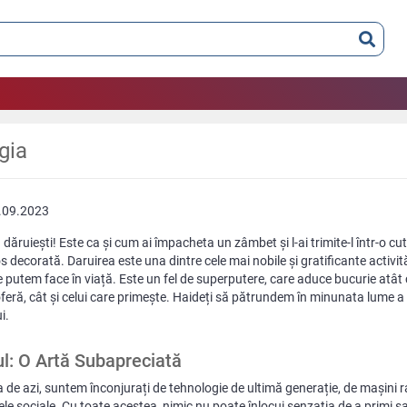
gia
.09.2023
 dăruiești! Este ca și cum ai împacheta un zâmbet și l-ai trimite-l într-o cut
 decorată. Daruirea este una dintre cele mai nobile și gratificante activit
e putem face în viață. Este un fel de superputere, care aduce bucurie atât 
feră, cât și celui care primește. Haideți să pătrundem în minunata lume a 
i.
l: O Artă Subapreciată
a de azi, suntem înconjurați de tehnologie de ultimă generație, de mașini r
ele sociale. Cu toate acestea, nimic nu poate înlocui senzația de a primi sa