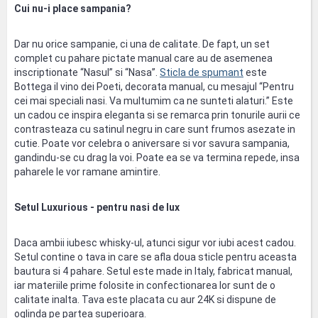
Cui nu-i place sampania?
Dar nu orice sampanie, ci una de calitate. De fapt, un set
complet cu pahare pictate manual care au de asemenea
inscriptionate “Nasul” si “Nasa”.
Sticla de spumant
este
Bottega il vino dei Poeti, decorata manual, cu mesajul “Pentru
cei mai speciali nasi. Va multumim ca ne sunteti alaturi.” Este
un cadou ce inspira eleganta si se remarca prin tonurile aurii ce
contrasteaza cu satinul negru in care sunt frumos asezate in
cutie. Poate vor celebra o aniversare si vor savura sampania,
gandindu-se cu drag la voi. Poate ea se va termina repede, insa
paharele le vor ramane amintire.
Setul Luxurious - pentru nasi de lux
Daca ambii iubesc whisky-ul, atunci sigur vor iubi acest cadou.
Setul contine o tava in care se afla doua sticle pentru aceasta
bautura si 4 pahare. Setul este made in Italy, fabricat manual,
iar materiile prime folosite in confectionarea lor sunt de o
calitate inalta. Tava este placata cu aur 24K si dispune de
oglinda pe partea superioara.