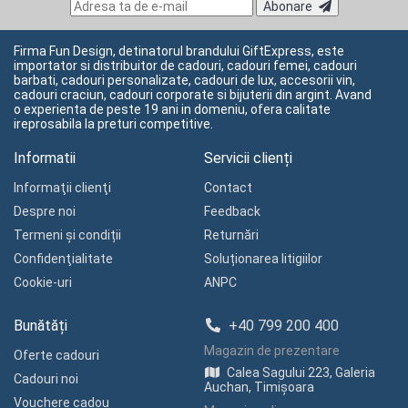
Abonare
Firma Fun Design, detinatorul brandului GiftExpress, este
importator si distribuitor de cadouri, cadouri femei, cadouri
barbati, cadouri personalizate, cadouri de lux, accesorii vin,
cadouri craciun, cadouri corporate si bijuterii din argint. Avand
o experienta de peste 19 ani in domeniu, ofera calitate
ireprosabila la preturi competitive.
Informatii
Servicii clienți
Informaţii clienţi
Contact
Despre noi
Feedback
Termeni și condiții
Returnări
Confidenţialitate
Soluționarea litigiilor
Cookie-uri
ANPC
Bunătăți
+40 799 200 400
Magazin de prezentare
Oferte cadouri
Calea Sagului 223, Galeria
Cadouri noi
Auchan, Timișoara
Vouchere cadou