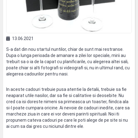
13.06.2021
S-a dat din nou startul nuntilor, chiar de sunt mai restranse.
Dupa o lunga perioada de amanare a zilei lor speciale, mirii au
trebuit sa o ia de la capat cu planificarile, cu alegerea altei sali,
poate chiar si alti fotografi si videografi si, nu in ultimul rand, cu
alegerea cadourilor pentru nasi.
In aceste cadouri trebuie pusa atentie la detalii, trebuie sa fie
neaparat utile nasilor, dar sa fie si calitative si deosebite. Nu
cred ca isi doreste nimeni sa primeasca un toaster, fiindca ala
si-l poate cumpara oricine. Ai nevoie de cadouri inedite, care sa
marcheze ziua in care ei vor deveni parinti spirituali. Noi iti
propunem cateva cadouri pe care le poti alege de pe site si nu
ai cum sa dai gres cu niciunul dintre ele.