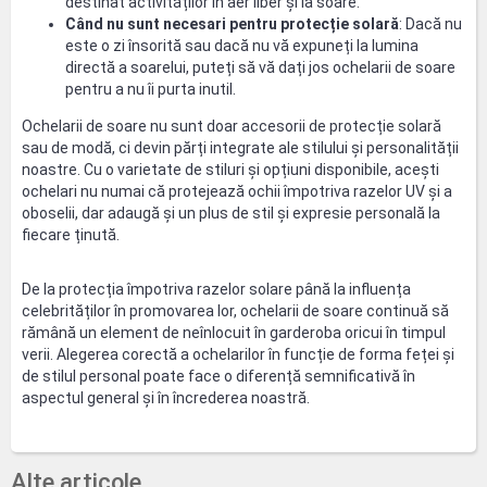
destinat activităților în aer liber și la soare.
Când nu sunt necesari pentru protecție solară
: Dacă nu
este o zi însorită sau dacă nu vă expuneți la lumina
directă a soarelui, puteți să vă dați jos ochelarii de soare
pentru a nu îi purta inutil.
Ochelarii de soare nu sunt doar accesorii de protecție solară
sau de modă, ci devin părți integrate ale stilului și personalității
noastre. Cu o varietate de stiluri și opțiuni disponibile, acești
ochelari nu numai că protejează ochii împotriva razelor UV și a
oboselii, dar adaugă și un plus de stil și expresie personală la
fiecare ținută.
De la protecția împotriva razelor solare până la influența
celebrităților în promovarea lor, ochelarii de soare continuă să
rămână un element de neînlocuit în garderoba oricui în timpul
verii. Alegerea corectă a ochelarilor în funcție de forma feței și
de stilul personal poate face o diferență semnificativă în
aspectul general și în încrederea noastră.
Alte articole