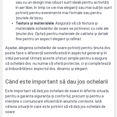
sau cu un design mai robust sunt ideali pentru activități
în aer liber, în timp ce cei mai eleganți sau mai subțiri sunt
potriviți pentru evenimente mai formale sau pentru
ținutele de birou.
Textura și materialele
: Asigurați-vă că textura și
materialele ochelarilor de soare se potrivesc cu cele ale
ținutei dvs. Optați pentru materiale de calitate și detalii
fine pentru un aspect elegant și rafinat.
Așadar, alegerea ochelarilor de soare potriviți pentru ținuta dvs.
poate face o diferență semnificativă în aspectul general și în
stilul personal. Urmați aceste sfaturi simple pentru a asigura
că ochelarii dvs. nu numai că oferă protecție, ci și completează
și îmbunătățesc aspectul dvs. dinamic și elegant.
Când este important să dau jos ochelarii
Este important să dați jos ochelarii de soare în diferite situații,
pentru a garanta siguranța și confortul, precum și pentru a
menține o comunicare eficientă în anumite contexte. Iată
câteva situații în care este potrivit să vă dați jos ochelarii de
soare: