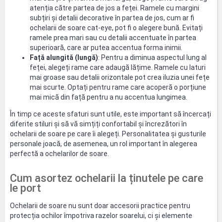
atenția către partea de jos a feței. Ramele cu margini
subțiri și detalii decorative în partea de jos, cum ar fi
ochelarii de soare cat-eye, pot fi o alegere bună. Evitați
ramele prea mari sau cu detalii accentuate în partea
superioară, care ar putea accentua forma inimii.
Față alungită (lungă)
: Pentru a diminua aspectul lung al
feței, alegeți rame care adaugă lățime. Ramele cu laturi
mai groase sau detalii orizontale pot crea iluzia unei fețe
mai scurte. Optați pentru rame care acoperă o porțiune
mai mică din față pentru a nu accentua lungimea.
În timp ce aceste sfaturi sunt utile, este important să încercați
diferite stiluri și să vă simțiți confortabil și încrezători în
ochelarii de soare pe care îi alegeți. Personalitatea și gusturile
personale joacă, de asemenea, un rol important în alegerea
perfectă a ochelarilor de soare.
Cum asortez ochelarii la ținutele pe care
le port
Ochelarii de soare nu sunt doar accesorii practice pentru
protecția ochilor împotriva razelor soarelui, ci și elemente