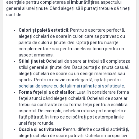
esențiale pentru completarea și îmbunătățirea aspectului
general al unei ținute. Când alegeți să îi purtați trebuie să țineți
cont de:
Culori și paletă estetică
: Pentru o asortare perfectă,
alegeți ochelari de soare în culori care se potrivesc cu
paleta de culori a ținutei dvs. Optați pentru nuanțe
complementare sau pentru aceleași tonuri pentru un
aspect armonios.
Stilul ținutei
: Ochelarii de soare ar trebui să completeze
stilul general al ținutei dvs. Dacă purtați o ținută casual,
alegeți ochelari de soare cu un design mai relaxat sau
sportiv. Pentru o ocazie mai elegantă, optați pentru
ochelari de soare cu detalii mai rafinate și sofisticate
.
Forma feței și a ochelarilor
: Luați în considerare forma
feței atunci când alegeți ochelarii. Ochelarii de soare ar
trebui să contrasteze cu forma feței pentru a echilibra
aspectul. De exemplu, ochelarii rotunzi pot completa o
față pătrată, în timp ce cei pătrați pot estompa liniile
unei fețe rotunde.
Ocazia și activitatea
: Pentru diferite ocazii și activități,
alegeți ochelari de soare potriviți. Ochelarii mai sportivi