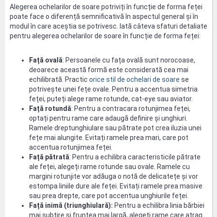
Alegerea ochelarilor de soare potriviți în funcție de forma feței
poate face o diferență semnificativă în aspectul general și în
modul în care aceștia se potrivesc. Iată câteva sfaturi detaliate
pentru alegerea ochelarilor de soare în funcție de forma feței:
Față ovală
: Persoanele cu fața ovală sunt norocoase,
deoarece această formă este considerată cea mai
echilibrată. Practic
orice stil de ochelari de soare
se
potrivește unei fețe ovale. Pentru a accentua simetria
feței, puteți alege rame rotunde, cat-eye sau aviator.
Față rotundă
: Pentru a contracara rotunjimea feței,
optați pentru rame care adaugă definire și unghiuri.
Ramele dreptunghiulare sau pătrate pot crea iluzia unei
fețe mai alungite. Evitați ramele prea mari, care pot
accentua rotunjimea feței.
Față pătrată
: Pentru a echilibra caracteristicile pătrate
ale feței, alegeți rame rotunde sau ovale. Ramele cu
margini rotunjite vor adăuga o notă de delicatețe și vor
estompa liniile dure ale feței. Evitați ramele prea masive
sau prea drepte, care pot accentua unghiurile feței.
Față inimă (triunghiulară):
Pentru a echilibra linia bărbiei
mai subțire și fruntea mai largă, alegeți rame care atrag