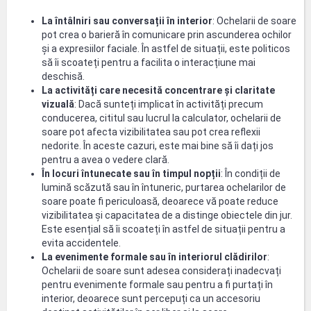
La întâlniri sau conversații în interior
: Ochelarii de soare
pot crea o barieră în comunicare prin ascunderea ochilor
și a expresiilor faciale. În astfel de situații, este politicos
să îi scoateți pentru a facilita o interacțiune mai
deschisă.
La activități care necesită concentrare și claritate
vizuală
: Dacă sunteți implicat în activități precum
conducerea, cititul sau lucrul la calculator, ochelarii de
soare pot afecta vizibilitatea sau pot crea reflexii
nedorite. În aceste cazuri, este mai bine să îi dați jos
pentru a avea o vedere clară.
În locuri întunecate sau în timpul nopții
: În condiții de
lumină scăzută sau în întuneric, purtarea ochelarilor de
soare poate fi periculoasă, deoarece vă poate reduce
vizibilitatea și capacitatea de a distinge obiectele din jur.
Este esențial să îi scoateți în astfel de situații pentru a
evita accidentele.
La evenimente formale sau în interiorul clădirilor
:
Ochelarii de soare sunt adesea considerați inadecvați
pentru evenimente formale sau pentru a fi purtați în
interior, deoarece sunt percepuți ca un accesoriu