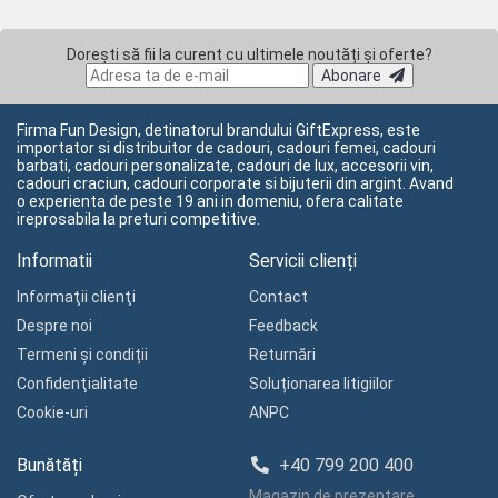
Dorești să fii la curent cu ultimele noutăți și oferte?
Abonare
Firma Fun Design, detinatorul brandului GiftExpress, este
importator si distribuitor de cadouri, cadouri femei, cadouri
barbati, cadouri personalizate, cadouri de lux, accesorii vin,
cadouri craciun, cadouri corporate si bijuterii din argint. Avand
o experienta de peste 19 ani in domeniu, ofera calitate
ireprosabila la preturi competitive.
Informatii
Servicii clienți
Informaţii clienţi
Contact
Despre noi
Feedback
Termeni și condiții
Returnări
Confidenţialitate
Soluționarea litigiilor
Cookie-uri
ANPC
Bunătăți
+40 799 200 400
Magazin de prezentare