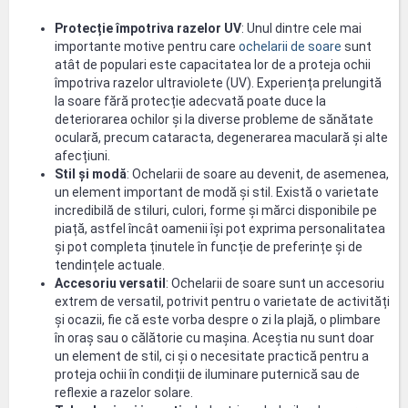
Protecție împotriva razelor UV
: Unul dintre cele mai
importante motive pentru care
ochelarii de soare
sunt
atât de populari este capacitatea lor de a proteja ochii
împotriva razelor ultraviolete (UV). Experiența prelungită
la soare fără protecție adecvată poate duce la
deteriorarea ochilor și la diverse probleme de sănătate
oculară, precum cataracta, degenerarea maculară și alte
afecțiuni.
Stil și modă
: Ochelarii de soare au devenit, de asemenea,
un element important de modă și stil. Există o varietate
incredibilă de stiluri, culori, forme și mărci disponibile pe
piață, astfel încât oamenii își pot exprima personalitatea
și pot completa ținutele în funcție de preferințe și de
tendințele actuale.
Accesoriu versatil
: Ochelarii de soare sunt un accesoriu
extrem de versatil, potrivit pentru o varietate de activități
și ocazii, fie că este vorba despre o zi la plajă, o plimbare
în oraș sau o călătorie cu mașina. Aceștia nu sunt doar
un element de stil, ci și o necesitate practică pentru a
proteja ochii în condiții de iluminare puternică sau de
reflexie a razelor solare.