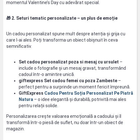
momentul Valentine’s Day cu adevărat special.
🎁
2. Seturi tematic personalizate – un plus de emoție
Un cadou personalizat spune mult despre atenția și grija cu
care l-ai ales. Poți transforma un obiect obișnuit în ceva
semnificativ.
Set cadou personalizat poza si mesaj cu ursulet
–
include o fotografie și un mesaj gravat, transformând
cadoul într-o amintire unică.
giftexpress Set cadou femei cu poza Zambeste
–
perfect pentru a surprinde un moment fericit împreună.
GiftExpress
Cadou Pentru Soția Personalizat Pe Piatră
Natura
– o idee elegantă și durabilă, potrivită mai ales
pentru relații solide.
Personalizarea crește valoarea emoțională a cadoului și îl
transformă într-o piesă de suflet, nu doar într-un obiect de
magazin.