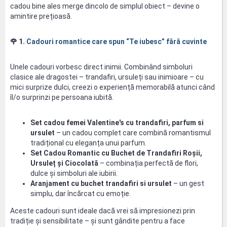
cadou bine ales merge dincolo de simplul obiect – devine o
amintire prețioasă.
🌹
1.
Cadouri romantice care spun “Te iubesc” fără cuvinte
Unele cadouri vorbesc direct inimii. Combinând simboluri
clasice ale dragostei – trandafiri, ursuleți sau inimioare – cu
mici surprize dulci, creezi o experiență memorabilă atunci când
îl/o surprinzi pe persoana iubită.
Set cadou femei Valentine's cu trandafiri, parfum si
ursulet
– un cadou complet care combină romantismul
tradițional cu eleganța unui parfum.
Set Cadou Romantic cu Buchet de Trandafiri Roșii,
Ursuleț și Ciocolată
– combinația perfectă de flori,
dulce și simboluri ale iubirii.
Aranjament cu buchet trandafiri si ursulet
– un gest
simplu, dar încărcat cu emoție.
Aceste cadouri sunt ideale dacă vrei să impresionezi prin
tradiție și sensibilitate – și sunt gândite pentru a face