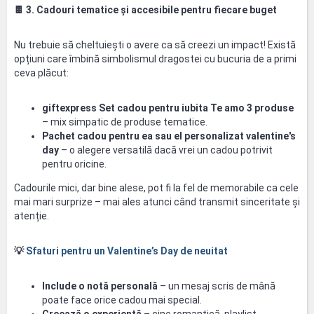
🍫
3. Cadouri tematice și accesibile pentru fiecare buget
Nu trebuie să cheltuiești o avere ca să creezi un impact! Există
opțiuni care îmbină simbolismul dragostei cu bucuria de a primi
ceva plăcut:
giftexpress Set cadou pentru iubita Te amo 3 produse
– mix simpatic de produse tematice.
Pachet cadou pentru ea sau el personalizat valentine's
day
– o alegere versatilă dacă vrei un cadou potrivit
pentru oricine.
Cadourile mici, dar bine alese, pot fi la fel de memorabile ca cele
mai mari surprize – mai ales atunci când transmit sinceritate și
atenție.
💡
Sfaturi pentru un Valentine’s Day de neuitat
Include o notă personală
– un mesaj scris de mână
poate face orice cadou mai special.