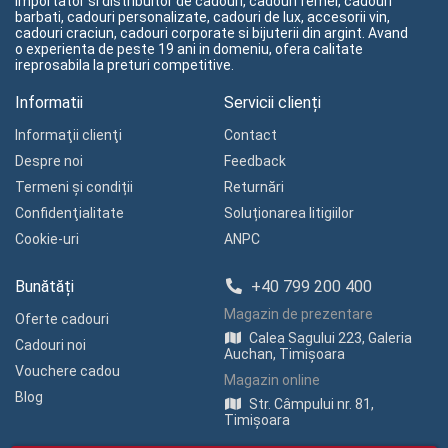
importator si distribuitor de cadouri, cadouri femei, cadouri
barbati, cadouri personalizate, cadouri de lux, accesorii vin,
cadouri craciun, cadouri corporate si bijuterii din argint. Avand
o experienta de peste 19 ani in domeniu, ofera calitate
ireprosabila la preturi competitive.
Informatii
Servicii clienți
Informaţii clienţi
Contact
Despre noi
Feedback
Termeni și condiții
Returnări
Confidenţialitate
Soluționarea litigiilor
Cookie-uri
ANPC
Bunătăți
+40 799 200 400
Magazin de prezentare
Oferte cadouri
Calea Sagului 223, Galeria
Cadouri noi
Auchan, Timișoara
Vouchere cadou
Magazin online
Blog
Str. Câmpului nr. 81,
Timișoara