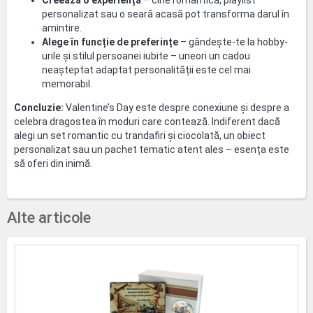
Creează o experiență
– cine romantică, playlist
personalizat sau o seară acasă pot transforma darul în
amintire.
Alege în funcție de preferințe
– gândește-te la hobby-
urile și stilul persoanei iubite – uneori un cadou
neașteptat adaptat personalității este cel mai
memorabil.
Concluzie:
Valentine’s Day este despre conexiune și despre a
celebra dragostea în moduri care contează. Indiferent dacă
alegi un set romantic cu trandafiri și ciocolată, un obiect
personalizat sau un pachet tematic atent ales – esența este
să oferi din inimă.
Alte articole