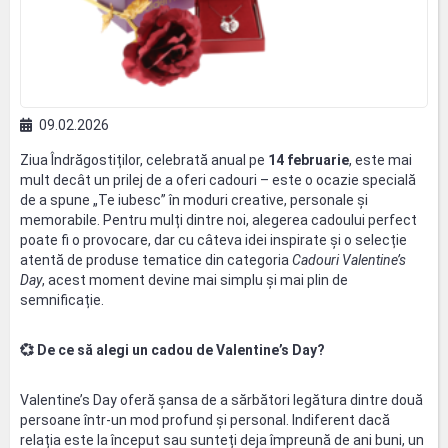
09.02.2026
Ziua Îndrăgostiților, celebrată anual pe
14 februarie
, este mai
mult decât un prilej de a oferi cadouri – este o ocazie specială
de a spune „Te iubesc” în moduri creative, personale și
memorabile. Pentru mulți dintre noi, alegerea cadoului perfect
poate fi o provocare, dar cu câteva idei inspirate și o selecție
atentă de produse tematice din categoria
Cadouri Valentine’s
Day
, acest moment devine mai simplu și mai plin de
semnificație.
💞
De ce să alegi un cadou de Valentine’s Day?
Valentine’s Day oferă șansa de a sărbători legătura dintre două
persoane într-un mod profund și personal. Indiferent dacă
relația este la început sau sunteți deja împreună de ani buni, un