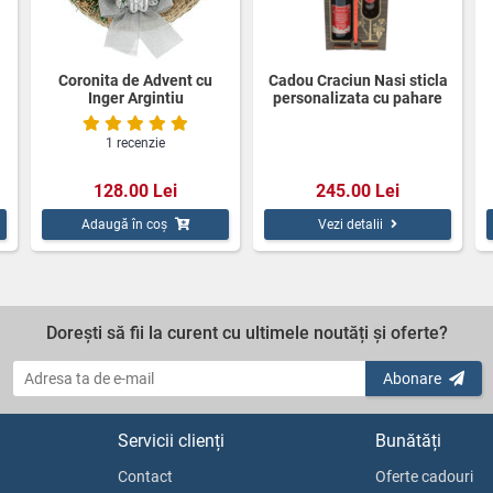
Coronita de Advent cu
Cadou Craciun Nasi sticla
Inger Argintiu
personalizata cu pahare
1 recenzie
128.00 Lei
245.00 Lei
Adaugă în coș
Vezi detalii
Dorești să fii la curent cu ultimele noutăți și oferte?
Abonare
Servicii clienți
Bunătăți
Contact
Oferte cadouri