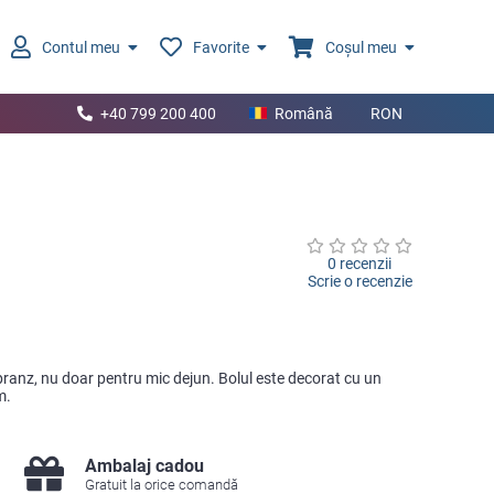
Contul meu
Favorite
Coșul meu
+40 799 200 400
Română
RON
0 recenzii
Scrie o recenzie
pranz, nu doar pentru mic dejun. Bolul este decorat cu un
m.
Ambalaj cadou
Gratuit la orice comandă