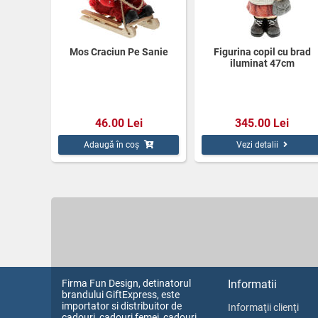
Mos Craciun Pe Sanie
Figurina copil cu brad
iluminat 47cm
46.00 Lei
345.00 Lei
Adaugă în coș
Vezi detalii
Firma Fun Design, detinatorul
Informatii
brandului GiftExpress, este
importator si distribuitor de
Informaţii clienţi
cadouri, cadouri femei, cadouri