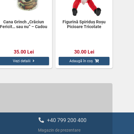
Cana Grinch „Crăciun
Figurină Spiriduș Roșu
Fericit… sau nu” – Cadou
Picioare Tricotate
haios Crăciun | 350 ml
35.00 Lei
30.00 Lei
Vezi detalii
Adaugă în coș
+40 799 200 400
Magazin de prezentare