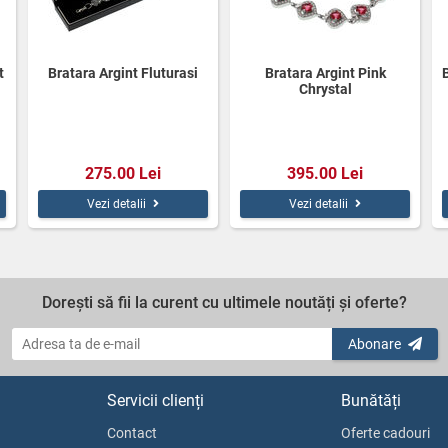
t
Bratara Argint Fluturasi
Bratara Argint Pink
Chrystal
275.00 Lei
395.00 Lei
Vezi detalii
Vezi detalii
Dorești să fii la curent cu ultimele noutăți și oferte?
Abonare
Servicii clienți
Bunătăți
Contact
Oferte cadouri