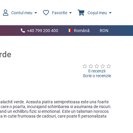
Contul meu
Favorite
Coșul meu
+40 799 200 400
Română
RON
rde
0 recenzii
Scrie o recenzie
Malachit verde. Aceasta piatra semipretioasa este una foarte
care o poarta, incurajand schimbarea si asumarea de riscuri.
eand un echilibru fizic si emotional. Este un talisman norocos
a in cutie frumoasa de cadouri, care poate fi personalizata