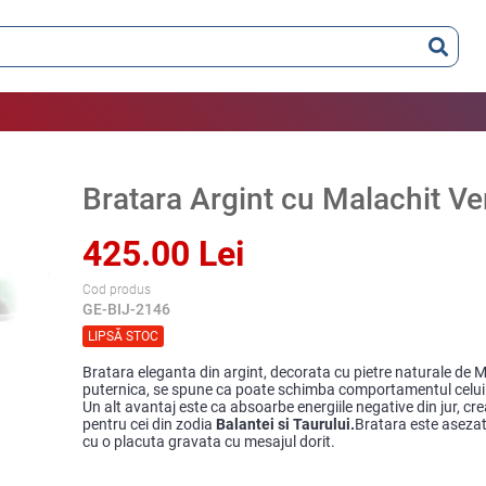
Bratara Argint cu Malachit Ve
425.00 Lei
Cod produs
GE-BIJ-2146
LIPSĂ STOC
Bratara eleganta din argint, decorata cu pietre naturale de 
puternica, se spune ca poate schimba comportamentul celui 
Un alt avantaj este ca absoarbe energiile negative din jur, cr
pentru cei din zodia
Balantei si Taurului.
Bratara este asezat
cu o placuta gravata cu mesajul dorit.