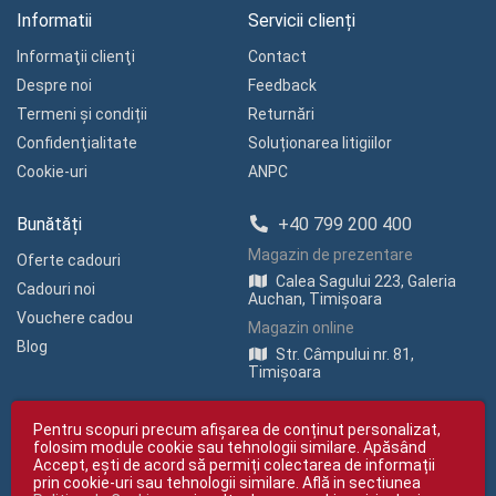
Informatii
Servicii clienți
Informaţii clienţi
Contact
Despre noi
Feedback
Termeni și condiții
Returnări
Confidenţialitate
Soluționarea litigiilor
Cookie-uri
ANPC
Bunătăți
+40 799 200 400
Magazin de prezentare
Oferte cadouri
Calea Sagului 223, Galeria
Cadouri noi
Auchan, Timișoara
Vouchere cadou
Magazin online
Blog
Str. Câmpului nr. 81,
Timișoara
Pentru scopuri precum afișarea de conținut personalizat,
folosim module cookie sau tehnologii similare. Apăsând
Accept, ești de acord să permiți colectarea de informații
prin cookie-uri sau tehnologii similare. Află in sectiunea