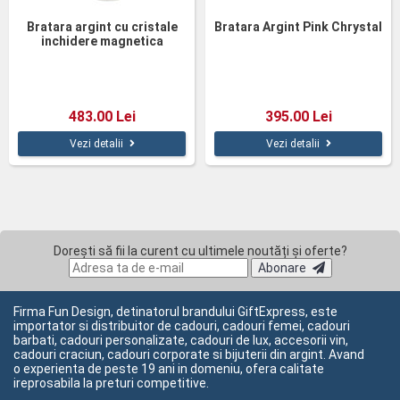
Bratara argint cu cristale
Bratara Argint Pink Chrystal
inchidere magnetica
483.00 Lei
395.00 Lei
Vezi detalii
Vezi detalii
Dorești să fii la curent cu ultimele noutăți și oferte?
Abonare
Firma Fun Design, detinatorul brandului GiftExpress, este
importator si distribuitor de cadouri, cadouri femei, cadouri
barbati, cadouri personalizate, cadouri de lux, accesorii vin,
cadouri craciun, cadouri corporate si bijuterii din argint. Avand
o experienta de peste 19 ani in domeniu, ofera calitate
ireprosabila la preturi competitive.