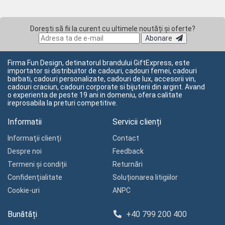
Dorești să fii la curent cu ultimele noutăți și oferte?
Abonare
Firma Fun Design, detinatorul brandului GiftExpress, este
importator si distribuitor de cadouri, cadouri femei, cadouri
barbati, cadouri personalizate, cadouri de lux, accesorii vin,
cadouri craciun, cadouri corporate si bijuterii din argint. Avand
o experienta de peste 19 ani in domeniu, ofera calitate
ireprosabila la preturi competitive.
Informatii
Servicii clienți
Informaţii clienţi
Contact
Despre noi
Feedback
Termeni și condiții
Returnări
Confidenţialitate
Soluționarea litigiilor
Cookie-uri
ANPC
Bunătăți
+40 799 200 400