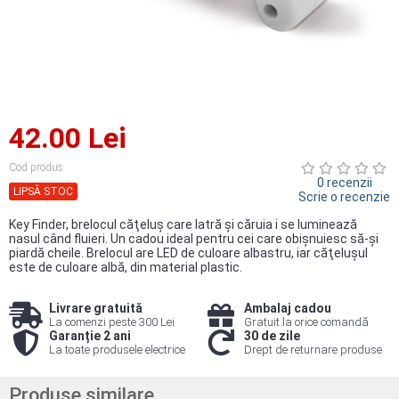
42.00 Lei
Cod produs
0 recenzii
LIPSĂ STOC
Scrie o recenzie
Key Finder, brelocul căţeluş care latră şi căruia i se luminează
nasul când fluieri. Un cadou ideal pentru cei care obişnuiesc să-şi
piardă cheile. Brelocul are LED de culoare albastru, iar căţeluşul
este de culoare albă, din material plastic.
Livrare gratuită
Ambalaj cadou
La comenzi peste 300 Lei
Gratuit la orice comandă
Garanție 2 ani
30 de zile
La toate produsele electrice
Drept de returnare produse
Produse similare