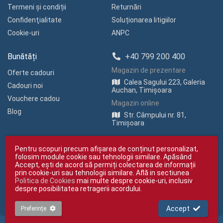
Termeni și condiții
Returnări
Confidenţialitate
Soluționarea litigiilor
Cookie-uri
ANPC
Bunătăți
+40 799 200 400
Magazin de prezentare
Oferte cadouri
Calea Sagului 223, Galeria
Cadouri noi
Auchan, Timișoara
Vouchere cadou
Magazin online
Blog
Str. Câmpului nr. 81,
Timișoara
Pentru scopuri precum afișarea de conținut personalizat,
folosim module cookie sau tehnologii similare. Apăsând
Accept, ești de acord să permiți colectarea de informații
prin cookie-uri sau tehnologii similare. Află in sectiunea
Politica de Cookies
mai multe despre cookie-uri, inclusiv
Copyright © giftexpress.ro | Toate drepturile rezervate
despre posibilitatea retragerii acordului.
giftexpress.ro aparține de Fun Design SRL (CUI RO 15651694, Nr. Reg. Com.
J35/1813/2003).
giftexpress.ro folosește cookie-uri. Prețurile afișate includ TVA
Accept
Preferințe