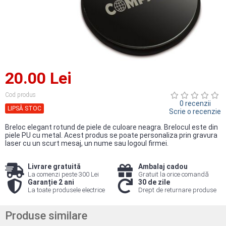
20.00 Lei
Cod produs
0 recenzii
LIPSĂ STOC
Scrie o recenzie
Breloc elegant rotund de piele de culoare neagra. Brelocul este din
piele PU cu metal. Acest produs se poate personaliza prin gravura
laser cu un scurt mesaj, un nume sau logoul firmei.
Livrare gratuită
Ambalaj cadou
La comenzi peste 300 Lei
Gratuit la orice comandă
Garanție 2 ani
30 de zile
La toate produsele electrice
Drept de returnare produse
Produse similare