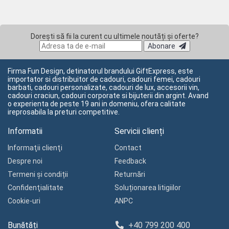
Dorești să fii la curent cu ultimele noutăți și oferte?
Abonare
Firma Fun Design, detinatorul brandului GiftExpress, este
importator si distribuitor de cadouri, cadouri femei, cadouri
barbati, cadouri personalizate, cadouri de lux, accesorii vin,
cadouri craciun, cadouri corporate si bijuterii din argint. Avand
o experienta de peste 19 ani in domeniu, ofera calitate
ireprosabila la preturi competitive.
Informatii
Servicii clienți
Informaţii clienţi
Contact
Despre noi
Feedback
Termeni și condiții
Returnări
Confidenţialitate
Soluționarea litigiilor
Cookie-uri
ANPC
Bunătăți
+40 799 200 400