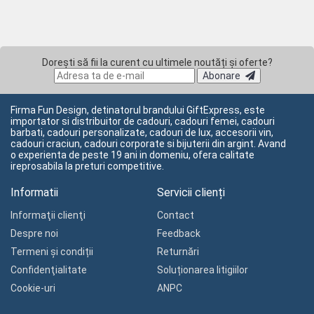
Dorești să fii la curent cu ultimele noutăți și oferte?
Abonare
Firma Fun Design, detinatorul brandului GiftExpress, este
importator si distribuitor de cadouri, cadouri femei, cadouri
barbati, cadouri personalizate, cadouri de lux, accesorii vin,
cadouri craciun, cadouri corporate si bijuterii din argint. Avand
o experienta de peste 19 ani in domeniu, ofera calitate
ireprosabila la preturi competitive.
Informatii
Servicii clienți
Informaţii clienţi
Contact
Despre noi
Feedback
Termeni și condiții
Returnări
Confidenţialitate
Soluționarea litigiilor
Cookie-uri
ANPC