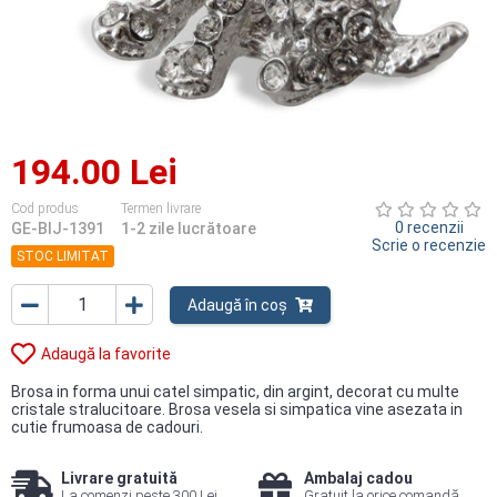
194.00 Lei
Cod produs
Termen livrare
0 recenzii
GE-BIJ-1391
1-2 zile lucrătoare
Scrie o recenzie
STOC LIMITAT
Adaugă în coș
Adaugă la favorite
Brosa in forma unui catel simpatic, din argint, decorat cu multe
cristale stralucitoare. Brosa vesela si simpatica vine asezata in
cutie frumoasa de cadouri.
Livrare gratuită
Ambalaj cadou
La comenzi peste 300 Lei
Gratuit la orice comandă