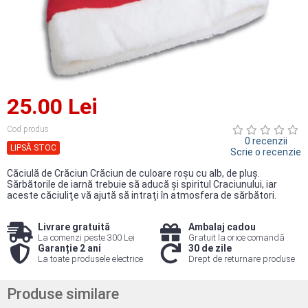
25.00 Lei
Cod produs
0 recenzii
LIPSĂ STOC
Scrie o recenzie
Căciulă de Crăciun Crăciun de culoare roșu cu alb, de pluş.
Sărbătorile de iarnă trebuie să aducă şi spiritul Craciunului, iar
aceste căciuliţe vă ajută să intraţi în atmosfera de sărbători.
Livrare gratuită
Ambalaj cadou
La comenzi peste 300 Lei
Gratuit la orice comandă
Garanție 2 ani
30 de zile
La toate produsele electrice
Drept de returnare produse
Produse similare