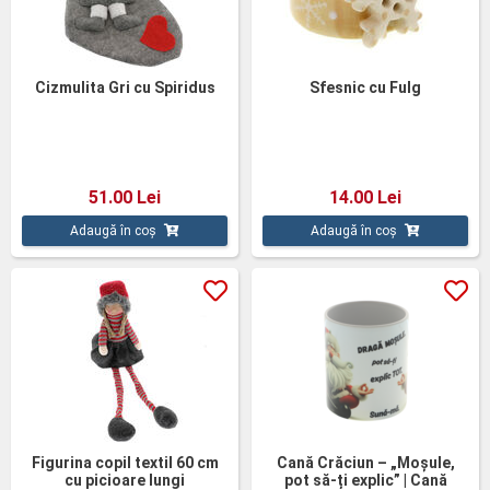
Cizmulita Gri cu Spiridus
Sfesnic cu Fulg
51.00 Lei
14.00 Lei
Adaugă în coș
Adaugă în coș
Figurina copil textil 60 cm
Cană Crăciun – „Moșule,
cu picioare lungi
pot să-ți explic” | Cană