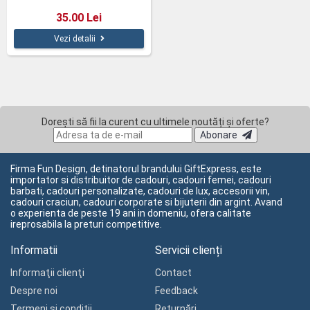
35.00 Lei
Vezi detalii
Dorești să fii la curent cu ultimele noutăți și oferte?
Abonare
Firma Fun Design, detinatorul brandului GiftExpress, este
importator si distribuitor de cadouri, cadouri femei, cadouri
barbati, cadouri personalizate, cadouri de lux, accesorii vin,
cadouri craciun, cadouri corporate si bijuterii din argint. Avand
o experienta de peste 19 ani in domeniu, ofera calitate
ireprosabila la preturi competitive.
Informatii
Servicii clienți
Informaţii clienţi
Contact
Despre noi
Feedback
Termeni și condiții
Returnări