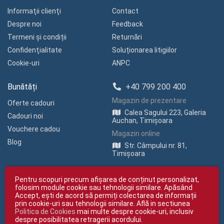
Informaţii clienţi
Contact
Despre noi
Feedback
Termeni și condiții
Returnări
Confidenţialitate
Soluționarea litigiilor
Cookie-uri
ANPC
Bunătăți
+40 799 200 400
Magazin de prezentare
Oferte cadouri
Calea Sagului 223, Galeria
Cadouri noi
Auchan, Timișoara
Vouchere cadou
Magazin online
Blog
Str. Câmpului nr. 81,
Timișoara
Pentru scopuri precum afișarea de conținut personalizat,
folosim module cookie sau tehnologii similare. Apăsând
Accept, ești de acord să permiți colectarea de informații
prin cookie-uri sau tehnologii similare. Află in sectiunea
Politica de Cookies
mai multe despre cookie-uri, inclusiv
Copyright © giftexpress.ro | Toate drepturile rezervate
despre posibilitatea retragerii acordului.
giftexpress.ro aparține de Fun Design SRL (CUI RO 15651694, Nr. Reg. Com.