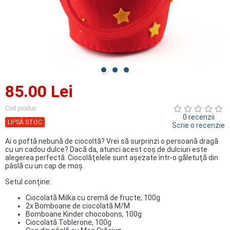
85.00 Lei
Cod produs
0 recenzii
LIPSĂ STOC
Scrie o recenzie
Ai o poftă nebună de ciocoltă? Vrei să surprinzi o persoană dragă
cu un cadou dulce? Dacă da, atunci acest coş de dulciuri este
alegerea perfectă. Ciocolăţelele sunt aşezate într-o găletuţă din
pâslă cu un cap de moş.
Setul conţine:
Ciocolată Milka cu cremă de fructe, 100g
2x Bomboane de ciocolată M/M
Bomboane Kinder chocobons, 100g
Ciocolată Toblerone, 100g