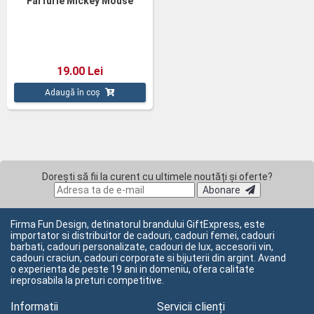
Farfurie Mickey Mouse
19.00 Lei
Adaugă în coș
Dorești să fii la curent cu ultimele noutăți și oferte?
Abonare
Firma Fun Design, detinatorul brandului GiftExpress, este
importator si distribuitor de cadouri, cadouri femei, cadouri
barbati, cadouri personalizate, cadouri de lux, accesorii vin,
cadouri craciun, cadouri corporate si bijuterii din argint. Avand
o experienta de peste 19 ani in domeniu, ofera calitate
ireprosabila la preturi competitive.
Informatii
Servicii clienți