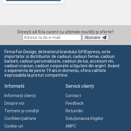
Dorești să fii la curent cu ultimele noutăți și oferte?
Abonare
Firma Fun Design, detinatorul brandului GiftExpress, este
importator si distribuitor de cadouri, cadouri femei, cadouri
barbati, cadouri personalizate, cadouri de lux, accesorii vin,
cadouri craciun, cadouri corporate si bijuterii din argint. Avand
o experienta de peste 19 ani in domeniu, ofera calitate
ireprosabila la preturi competitive.
Informatii
Servicii clienți
Informaţii clienţi
Contact
Despre noi
Feedback
Termeni și condiții
Returnări
Confidenţialitate
Soluționarea litigiilor
Cookie-uri
ANPC