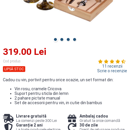
319.00 Lei
Cod produs
11 recenzii
LIPSĂ STOC
Scrie o recenzie
Cadou cu vin, portivit pentru orice ocazie, un set format din:
Vin rosu, cramele Cricova
Suport pentru sticla din lemn
2 pahare pictate manual
Set de accesorii pentru vin, in cutie din bambus
Livrare gratuită
Ambalaj cadou
La comenzi peste 300 Lei
Gratuit la orice comandă
Garanție 2 ani
30 de zile
La toate produsele electrice
Drept de returnare produse