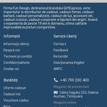
Firma Fun Design, detinatorul brandului GiftExpress, este
importator si distribuitor de cadouri, cadouri femei, cadouri
barbati, cadouri personalizate, cadouri de lux, accesorii vin,
cadouri craciun, cadouri corporate si bijuterii din argint. Avand
o experienta de peste 19 ani in domeniu, ofera calitate
ireprosabila la preturi competitive.
Informatii
Servicii clienți
Informaţii clienţi
Contact
Despre noi
Feedback
Termeni și condiții
Returnări
Confidenţialitate
Soluționarea litigiilor
Cookie-uri
ANPC
Bunătăți
+40 799 200 400
Magazin de prezentare
Oferte cadouri
Calea Sagului 223, Galeria
Cadouri noi
Auchan, Timișoara
Vouchere cadou
Magazin online
Blog