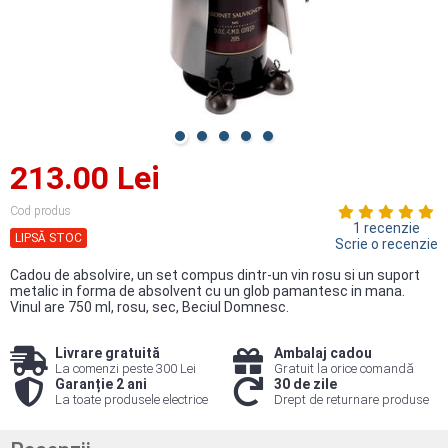
213.00 Lei
Cod produs
1 recenzie
LIPSĂ STOC
Scrie o recenzie
Cadou de absolvire, un set compus dintr-un vin rosu si un suport
metalic in forma de absolvent cu un glob pamantesc in mana.
Vinul are 750 ml, rosu, sec, Beciul Domnesc.
Livrare gratuită
Ambalaj cadou
La comenzi peste 300 Lei
Gratuit la orice comandă
Garanție 2 ani
30 de zile
La toate produsele electrice
Drept de returnare produse