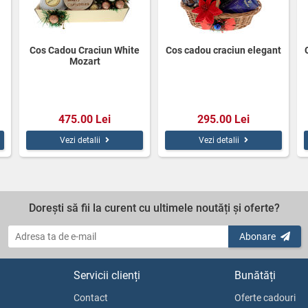
Cos Cadou Craciun White
Cos cadou craciun elegant
Mozart
475.00 Lei
295.00 Lei
Vezi detalii
Vezi detalii
Dorești să fii la curent cu ultimele noutăți și oferte?
Abonare
Servicii clienți
Bunătăți
Contact
Oferte cadouri