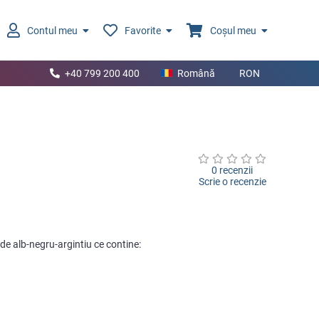
Contul meu
Favorite
Coșul meu
+40 799 200 400
Română
RON
0 recenzii
Scrie o recenzie
de alb-negru-argintiu ce contine: