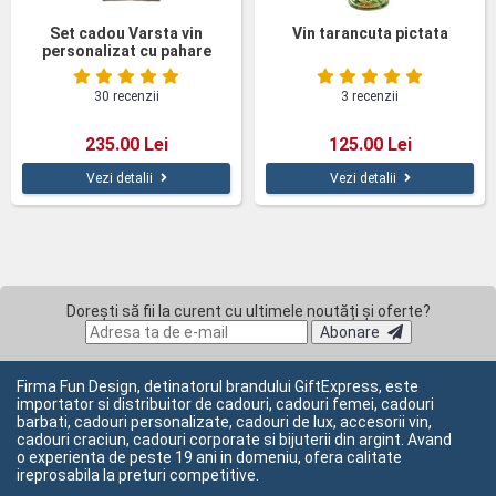
Set cadou Varsta vin
Vin tarancuta pictata
personalizat cu pahare
cutie lemn
30 recenzii
3 recenzii
235.00 Lei
125.00 Lei
Vezi detalii
Vezi detalii
Dorești să fii la curent cu ultimele noutăți și oferte?
Abonare
Firma Fun Design, detinatorul brandului GiftExpress, este
importator si distribuitor de cadouri, cadouri femei, cadouri
barbati, cadouri personalizate, cadouri de lux, accesorii vin,
cadouri craciun, cadouri corporate si bijuterii din argint. Avand
o experienta de peste 19 ani in domeniu, ofera calitate
ireprosabila la preturi competitive.