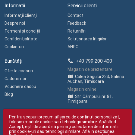
Informatii
Servicii clienți
Informaţii clienţi
Contact
Despre noi
Feedback
Termeni și condiții
Returnări
Confidenţialitate
Soluționarea litigiilor
Cookie-uri
ANPC
Bunătăți
+40 799 200 400
Magazin de prezentare
Oferte cadouri
Calea Sagului 223, Galeria
Cadouri noi
Auchan, Timișoara
Vouchere cadou
Magazin online
Blog
Str. Câmpului nr. 81,
Timișoara
Pentru scopuri precum afișarea de conținut personalizat,
folosim module cookie sau tehnologii similare. Apăsând
Accept, ești de acord să permiți colectarea de informații
prin cookie-uri sau tehnologii similare. Află in sectiunea