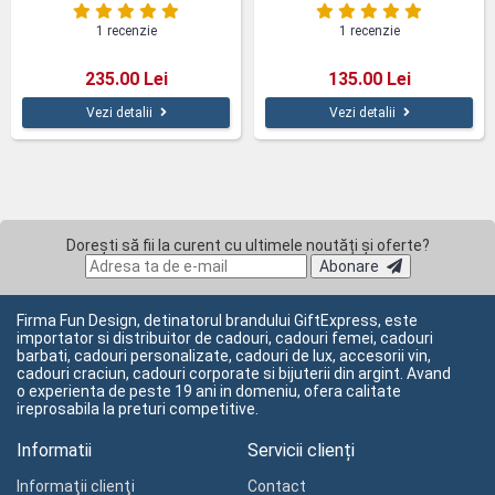
1 recenzie
1 recenzie
235.00 Lei
135.00 Lei
Vezi detalii
Vezi detalii
Dorești să fii la curent cu ultimele noutăți și oferte?
Abonare
Firma Fun Design, detinatorul brandului GiftExpress, este
importator si distribuitor de cadouri, cadouri femei, cadouri
barbati, cadouri personalizate, cadouri de lux, accesorii vin,
cadouri craciun, cadouri corporate si bijuterii din argint. Avand
o experienta de peste 19 ani in domeniu, ofera calitate
ireprosabila la preturi competitive.
Informatii
Servicii clienți
Informaţii clienţi
Contact