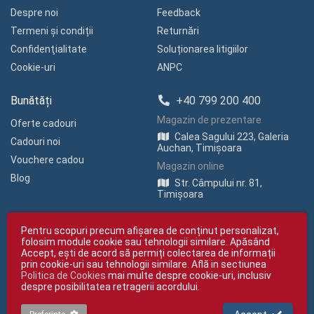
Despre noi
Feedback
Termeni și condiții
Returnări
Confidenţialitate
Soluționarea litigiilor
Cookie-uri
ANPC
Bunătăți
+40 799 200 400
Magazin de prezentare
Oferte cadouri
Calea Sagului 223, Galeria
Cadouri noi
Auchan, Timișoara
Vouchere cadou
Magazin online
Blog
Str. Câmpului nr. 81,
Timișoara
Pentru scopuri precum afișarea de conținut personalizat,
folosim module cookie sau tehnologii similare. Apăsând
Accept, ești de acord să permiți colectarea de informații
prin cookie-uri sau tehnologii similare. Află in sectiunea
Politica de Cookies
mai multe despre cookie-uri, inclusiv
Copyright © giftexpress.ro | Toate drepturile rezervate
despre posibilitatea retragerii acordului.
giftexpress.ro aparține de Fun Design SRL (CUI RO 15651694, Nr. Reg. Com.
J35/1813/2003).
giftexpress.ro folosește cookie-uri. Prețurile afișate includ TVA