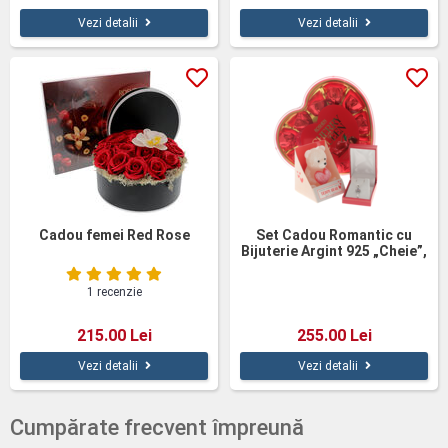
Vezi detalii
Vezi detalii
Cadou femei Red Rose
Set Cadou Romantic cu
Bijuterie Argint 925 „Cheie”,
Praline și Lumânare Ursuleț
1 recenzie
215.00 Lei
255.00 Lei
Vezi detalii
Vezi detalii
Cumpărate frecvent împreună