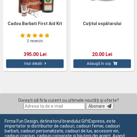
Cadou Barbati First Aid Kit
Cuţitul ospătarului
2 recenzii
395.00 Lei
20.00 Lei
Vezi detalii
Adaugă în coș
Dorești să fii la curent cu ultimele noutăți și oferte?
Abonare
Firma Fun Design, detinatorul brandului GiftExpress, este
importator si distribuitor de cadouri, cadouri femei, cadouri
barbati, cadouri personalizate, cadouri de lux, accesorii vin,
cadouri craciun, cadouri corporate si bijuterii din argint. Avand