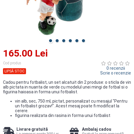
165.00 Lei
Cod produs
0 recenzii
LIPSĂ STOC
Scrie o recenzie
Cadou pentru fotbalist, un set alcatuit din 2 produse: o sticla de vin
alb pictata in nuanta de verde cu modelul unei mingi de fotbal si o
figurina haioasa in forma unui fotbalist.
vin alb, sec, 750 ml, pictat, personalizat cu mesajul "Pentru
un fotbalist grozav!". Acest mesaj poate fi modificat la
cerere.
figurina realizata din rasina in forma unui fotbalist
Livrare gratuită
Ambalaj cadou
La comenzi peste 300 Lei
Gratuit la orice comandă