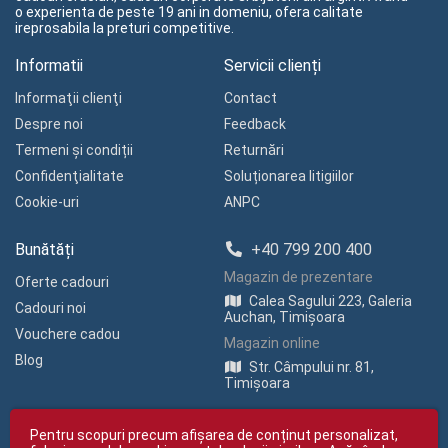
o experienta de peste 19 ani in domeniu, ofera calitate
ireprosabila la preturi competitive.
Informatii
Servicii clienți
Informaţii clienţi
Contact
Despre noi
Feedback
Termeni și condiții
Returnări
Confidenţialitate
Soluționarea litigiilor
Cookie-uri
ANPC
Bunătăți
+40 799 200 400
Magazin de prezentare
Oferte cadouri
Calea Sagului 223, Galeria
Cadouri noi
Auchan, Timișoara
Vouchere cadou
Magazin online
Blog
Str. Câmpului nr. 81,
Timișoara
Pentru scopuri precum afișarea de conținut personalizat,