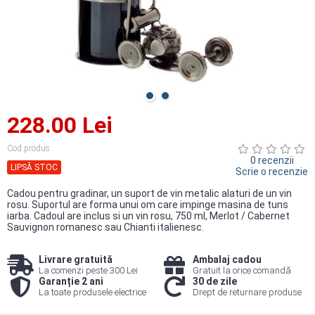
228.00 Lei
Cod produs
0 recenzii
LIPSĂ STOC
Scrie o recenzie
Cadou pentru gradinar, un suport de vin metalic alaturi de un vin
rosu. Suportul are forma unui om care impinge masina de tuns
iarba. Cadoul are inclus si un vin rosu, 750 ml, Merlot / Cabernet
Sauvignon romanesc sau Chianti italienesc.
Livrare gratuită
Ambalaj cadou
La comenzi peste 300 Lei
Gratuit la orice comandă
Garanție 2 ani
30 de zile
La toate produsele electrice
Drept de returnare produse