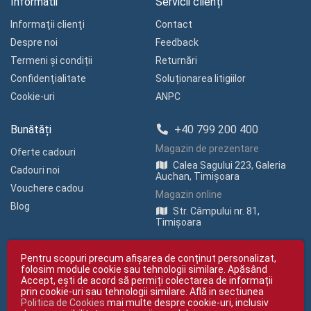
Informatii
Servicii clienți
Informaţii clienţi
Contact
Despre noi
Feedback
Termeni și condiții
Returnări
Confidenţialitate
Soluționarea litigiilor
Cookie-uri
ANPC
Bunătăți
+40 799 200 400
Magazin de prezentare
Oferte cadouri
Calea Sagului 223, Galeria
Cadouri noi
Auchan, Timișoara
Vouchere cadou
Magazin online
Blog
Str. Câmpului nr. 81,
Timișoara
Pentru scopuri precum afișarea de conținut personalizat,
folosim module cookie sau tehnologii similare. Apăsând
Accept, ești de acord să permiți colectarea de informații
prin cookie-uri sau tehnologii similare. Află in sectiunea
Politica de Cookies
mai multe despre cookie-uri, inclusiv
Copyright © giftexpress.ro | Toate drepturile rezervate