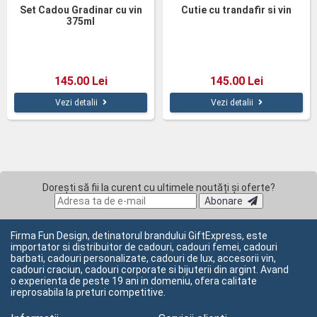
Set Cadou Gradinar cu vin
Cutie cu trandafir si vin
375ml
145.00 Lei
145.00 Lei
Vezi detalii
Vezi detalii
Dorești să fii la curent cu ultimele noutăți și oferte?
Abonare
Firma Fun Design, detinatorul brandului GiftExpress, este
importator si distribuitor de cadouri, cadouri femei, cadouri
barbati, cadouri personalizate, cadouri de lux, accesorii vin,
cadouri craciun, cadouri corporate si bijuterii din argint. Avand
o experienta de peste 19 ani in domeniu, ofera calitate
ireprosabila la preturi competitive.