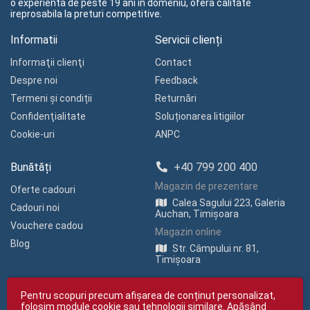
o experienta de peste 19 ani in domeniu, ofera calitate
ireprosabila la preturi competitive.
Informatii
Servicii clienți
Informaţii clienţi
Contact
Despre noi
Feedback
Termeni și condiții
Returnări
Confidenţialitate
Soluționarea litigiilor
Cookie-uri
ANPC
Bunătăți
+40 799 200 400
Magazin de prezentare
Oferte cadouri
Calea Sagului 223, Galeria
Cadouri noi
Auchan, Timișoara
Vouchere cadou
Magazin online
Blog
Str. Câmpului nr. 81,
Timișoara
Pentru scopuri precum afișarea de conținut personalizat,
folosim module cookie sau tehnologii similare. Apăsând