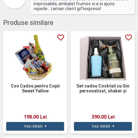
ireprosabila, ambalat frumos si a si ajuns
repede... raman client giftexpress!
Produse similare
Cos Cadou pentru Copii
Set cadou Cocktail cu Gin
Sweet Yellow
personalizat, shaker și
pahar pictat
198.00 Lei
390.00 Lei
Vezi detalii
Vezi detalii