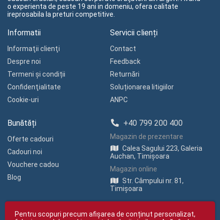
o experienta de peste 19 ani in domeniu, ofera calitate
ireprosabila la preturi competitive.
Informatii
Servicii clienți
Informaţii clienţi
Contact
Despre noi
Feedback
Termeni și condiții
Returnări
Confidenţialitate
Soluționarea litigiilor
Cookie-uri
ANPC
Bunătăți
+40 799 200 400
Magazin de prezentare
Oferte cadouri
Calea Sagului 223, Galeria
Cadouri noi
Auchan, Timișoara
Vouchere cadou
Magazin online
Blog
Str. Câmpului nr. 81,
Timișoara
Pentru scopuri precum afișarea de conținut personalizat,