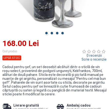
168.00 Lei
Cod produs
0 recenzii
LIPSĂ STOC
Scrie o recenzie
Cadoul pentru şef, un set deosebit alcătuit dintr-o sticlă de vin
roşu select, provenind din podgorii ungureşti, Kekfrankos, 700ml,
alături de două pahare. Sticla este decorată şi pictată manual pe
nuanţe de gri argintiu, personalizat cu mesajul "Pentru cel mai bun
şef!". Paharele de vin sunt asortate cu sticla, decorate pe argintiu.
Setul cadou pentru şef se livrează în cutie frumoasă de cadouri
căptuşită cu saten şi legată cu panglică din material textil. Mesajul
sticlei poate fi modificat la cerere.
Livrare gratuită
Ambalaj cadou